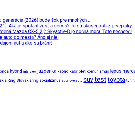
ata generácia (2026) bude šok pre mnohých…
. Aká je spoľahlivosť a servis? Tu sú skúsenosti z prvej ruky
zdená Mazda CX-5 2,2 Skyactiv-D je nočná mora. Toto nechceš!
e auto do mesta? Áno aj nie.
dajom áut a ako sa brániť
jazdenka
merc
hybrid
lexus
kabriolet
onda
kabrio
komunizmus
interview
test
suv
toyota
akia Ring
Slovakiaring
socializmus
tuni
sportove auto