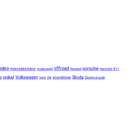
edes
offroad
porsche
mercedes-benz
motorsport
porsche 911
Peugeot
unikat
Volkswagen
Škoda
ng
vw
youngtimer
Športové autá
volvo