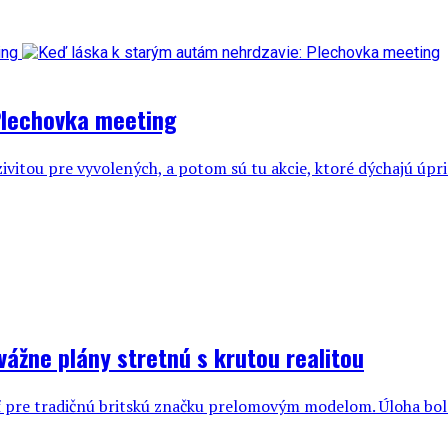
Plechovka meeting
ivitou pre vyvolených, a potom sú tu akcie, ktoré dýchajú úp
ážne plány stretnú s krutou realitou
 pre tradičnú britskú značku prelomovým modelom. Úloha bola 