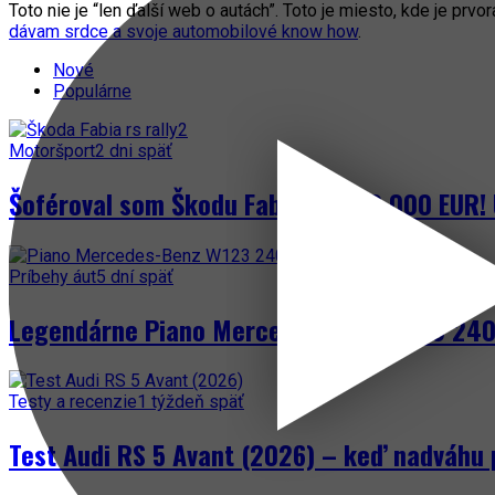
Toto nie je “len ďalší web o autách”. Toto je miesto, kde je prvo
dávam srdce a svoje automobilové know how
.
Nové
Populárne
Motoršport
2 dni späť
Šoféroval som Škodu Fabia za 300 000 EUR! 
Príbehy áut
5 dní späť
Legendárne Piano Mercedes-Benz W123 240 
Testy a recenzie
1 týždeň späť
Test Audi RS 5 Avant (2026) – keď nadváhu 