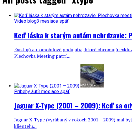
Video blog
3 mesiace späť
Keď láska k starým autám nehrdzavie: 
Existujú automobilové podujatia, ktoré ohromujú exkluz
Plechovka Meeting patrí...
Príbehy áut
3 mesiace späť
Jaguar X-Type (2001 – 2009): Keď sa odv
Jaguar X-Type (vyrábaný v rokoch 2001 – 2009) mal byť
klientelu...