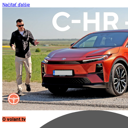
Načítať ďalšie
O volant.tv