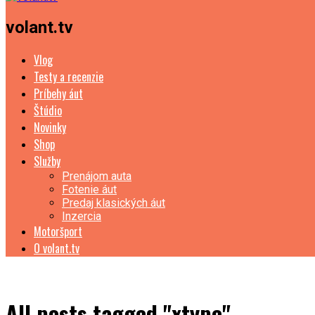
volant.tv
Vlog
Testy a recenzie
Príbehy áut
Štúdio
Novinky
Shop
Služby
Prenájom auta
Fotenie áut
Predaj klasických áut
Inzercia
Motoršport
O volant.tv
All posts tagged "xtype"