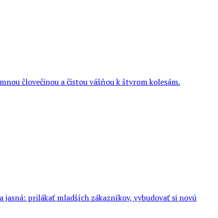
rimnou človečinou a čistou vášňou k štyrom kolesám.
jasná: prilákať mladších zákazníkov, vybudovať si novú