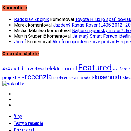
Komentáre
Radoslav Zbojník
komentoval
Toyota Hilux je späť: devi
Marek
komentoval
Jazdený Range Rover (L405 2012–2021)
Michal Mikulasi
komentoval
Najhorší japonský motor? Ja
Martin Studenič
komentoval
Je starý Smart Fortwo ideáln
Jozef
komentoval
Ako fungujú internetové podvody s pre
Čo u nás nájdete
Featured
bmw
elektromobil
audi
4x4
diesel
ford
h
Fiat
recenzia
skusenosti
projekt
Slov
roadster
servis
skoda
rally
Vlog
Testy a recenzie
Príbehy áut