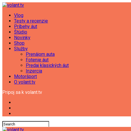
Vlog
Testy a recenzie
Príbehy áut
Štúdio
Novinky
Shop
Služby
Prenájom auta
Fotenie áut
Predaj klasických áut
Inzercia
Motoršport
O volant.tv
Pripoj sa k volant.tv