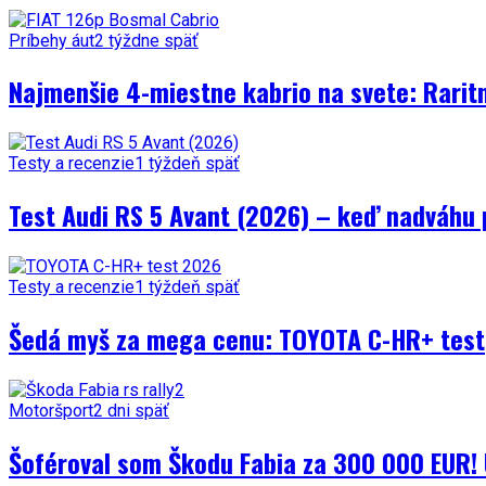
Príbehy áut
2 týždne späť
Najmenšie 4-miestne kabrio na svete: Rarit
Testy a recenzie
1 týždeň späť
Test Audi RS 5 Avant (2026) – keď nadváhu 
Testy a recenzie
1 týždeň späť
Šedá myš za mega cenu: TOYOTA C-HR+ test
Motoršport
2 dni späť
Šoféroval som Škodu Fabia za 300 000 EUR! 