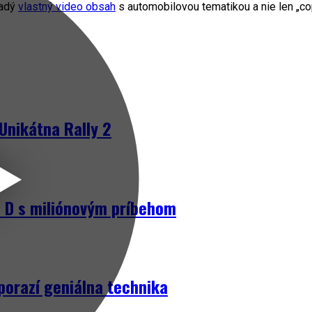
radý
vlastný video obsah
s automobilovou tematikou a nie len „cop
Unikátna Rally 2
D s miliónovým príbehom
porazí geniálna technika