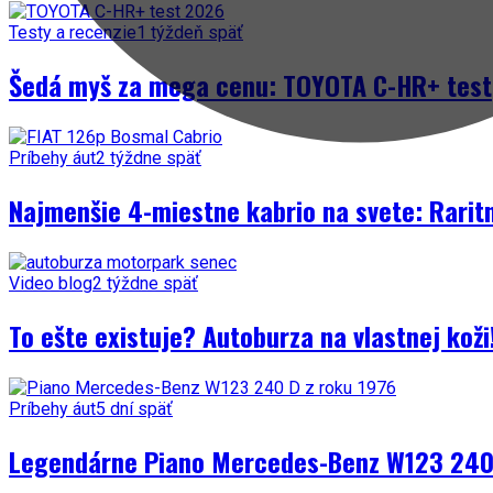
Testy a recenzie
1 týždeň späť
Šedá myš za mega cenu: TOYOTA C-HR+ test
Príbehy áut
2 týždne späť
Najmenšie 4-miestne kabrio na svete: Rarit
Video blog
2 týždne späť
To ešte existuje? Autoburza na vlastnej kož
Príbehy áut
5 dní späť
Legendárne Piano Mercedes-Benz W123 240 