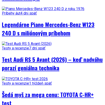
Príbehy áut
4 dni späť
Legendárne Piano Mercedes-Benz W123
240 D s miliónovým príbehom
Testy a recenzie
7 dní späť
Test Audi RS 5 Avant (2026) – keď nadváhu
porazí geniálna technika
Testy a recenzie
1 týždeň späť
Šedá myš za mega cenu: TOYOTA C-HR+
test