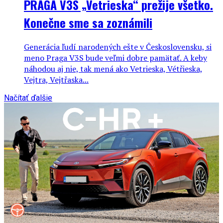
PRAGA V3S „Vetrieska“ prežije všetko.
Konečne sme sa zoznámili
Generácia ľudí narodených ešte v Československu, si
meno Praga V3S bude veľmi dobre pamätať. A keby
náhodou aj nie, tak mená ako Vetrieska, Vétřieska,
Vejtra, Vejtřaska...
Načítať ďalšie