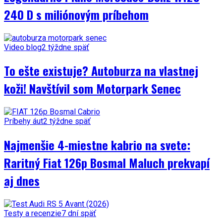
240 D s miliónovým príbehom
Video blog
2 týždne späť
To ešte existuje? Autoburza na vlastnej
koži! Navštívil som Motorpark Senec
Príbehy áut
2 týždne späť
Najmenšie 4-miestne kabrio na svete:
Raritný Fiat 126p Bosmal Maluch prekvapí
aj dnes
Testy a recenzie
7 dní späť