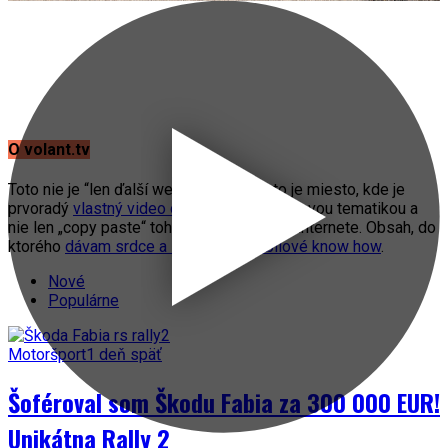
O volant.tv
Toto nie je “len ďalší web o autách”. Toto je miesto, kde je
prvoradý
vlastný video obsah
s automobilovou tematikou a
nie len „copy paste“ toho, čo práve fičí na internete. Obsah, do
ktorého
dávam srdce a svoje automobilové know how
.
Nové
Populárne
Motoršport
1 deň späť
Šoféroval som Škodu Fabia za 300 000 EUR!
Unikátna Rally 2