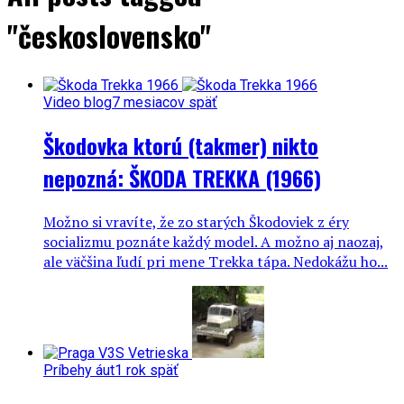
"československo"
Video blog
7 mesiacov späť
Škodovka ktorú (takmer) nikto
nepozná: ŠKODA TREKKA (1966)
Možno si vravíte, že zo starých Škodoviek z éry
socializmu poznáte každý model. A možno aj naozaj,
ale väčšina ľudí pri mene Trekka tápa. Nedokážu ho...
Príbehy áut
1 rok späť