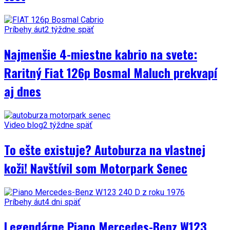
Príbehy áut
2 týždne späť
Najmenšie 4-miestne kabrio na svete:
Raritný Fiat 126p Bosmal Maluch prekvapí
aj dnes
Video blog
2 týždne späť
To ešte existuje? Autoburza na vlastnej
koži! Navštívil som Motorpark Senec
Príbehy áut
4 dni späť
Legendárne Piano Mercedes-Benz W123