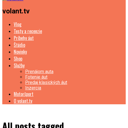
volant.tv
Vlog
Testy a recenzie
Príbehy áut
Štúdio
Novinky
Shop
Služby
Prenájom auta
Fotenie áut
Predaj klasických áut
Inzercia
Motoršport
O volant.tv
All posts tagged