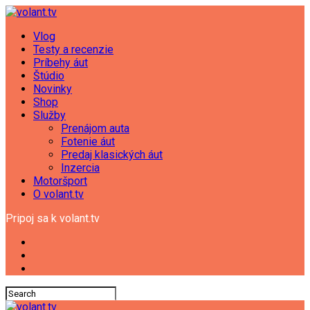
Vlog
Testy a recenzie
Príbehy áut
Štúdio
Novinky
Shop
Služby
Prenájom auta
Fotenie áut
Predaj klasických áut
Inzercia
Motoršport
O volant.tv
Pripoj sa k volant.tv