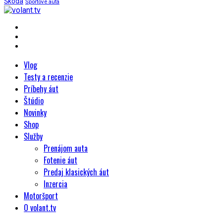
Škoda
Športové autá
Vlog
Testy a recenzie
Príbehy áut
Štúdio
Novinky
Shop
Služby
Prenájom auta
Fotenie áut
Predaj klasických áut
Inzercia
Motoršport
O volant.tv