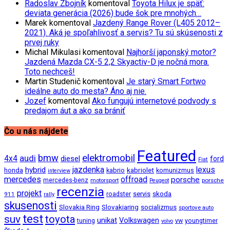
Radoslav Zbojník
komentoval
Toyota Hilux je späť:
deviata generácia (2026) bude šok pre mnohých…
Marek
komentoval
Jazdený Range Rover (L405 2012–
2021). Aká je spoľahlivosť a servis? Tu sú skúsenosti z
prvej ruky
Michal Mikulasi
komentoval
Najhorší japonský motor?
Jazdená Mazda CX-5 2,2 Skyactiv-D je nočná mora.
Toto nechceš!
Martin Studenič
komentoval
Je starý Smart Fortwo
ideálne auto do mesta? Áno aj nie.
Jozef
komentoval
Ako fungujú internetové podvody s
predajom áut a ako sa brániť
Čo u nás nájdete
Featured
bmw
elektromobil
audi
4x4
diesel
ford
Fiat
jazdenka
hybrid
lexus
kabriolet
honda
kabrio
komunizmus
interview
mercedes
offroad
porsche
mercedes-benz
motorsport
porsche
Peugeot
recenzia
projekt
roadster
servis
skoda
911
rally
skusenosti
Slovakia Ring
Slovakiaring
socializmus
sportove auto
test
suv
toyota
unikat
Volkswagen
tuning
vw
youngtimer
volvo