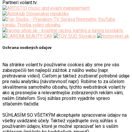
Partneri volant.tv:
Ochrana osobných údajov
Na stránke volant.tv používame cookies aby sme pre vás
zabezpečili ten najlepší zážitok z nášho webu (napr.
prehrávanie videií). Cieľom je taktiež zozbierať potrebné údaje
pre našu analytiku (návstevnosť napr). Robíme to za účelom
skvalitnenia samotného obsahu, týchto webstránok volant.tv
ako aj presnejšie a relevantnejšie zobrazených reklám vám,
naším čitateľom. Svoj súhlas prosím vyjadrite vpravo
stlačením tlačidla:
SÚHLASÍM SO VŠETKÝM akceptujete spracovanie údajov na
všetky uvádzané účely. Taktiež vyjadrujete svoj súhlas s
používaním údajov, ktoré je možné spracúvať len s vaším
súhlasom (môžete ho kedykoľvek zmeniť).