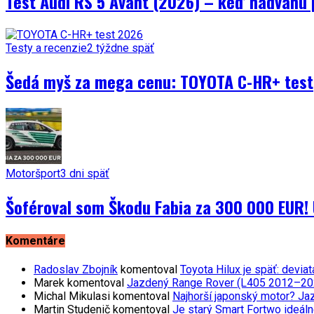
Test Audi RS 5 Avant (2026) – keď nadváhu 
Testy a recenzie
2 týždne späť
Šedá myš za mega cenu: TOYOTA C-HR+ test
Motoršport
3 dni späť
Šoféroval som Škodu Fabia za 300 000 EUR! 
Komentáre
Radoslav Zbojník
komentoval
Toyota Hilux je späť: devi
Marek
komentoval
Jazdený Range Rover (L405 2012–2021)
Michal Mikulasi
komentoval
Najhorší japonský motor? Ja
Martin Studenič
komentoval
Je starý Smart Fortwo ideáln