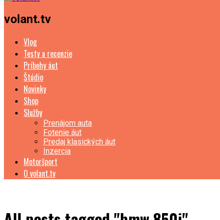
volant.tv
Vlog
Testy a recenzie
Príbehy áut
Štúdio
Novinky
Shop
Služby
Prenájom auta
Fotenie áut
Predaj klasických áut
Inzercia
Motoršport
O volant.tv
All posts tagged "bmw 850i"