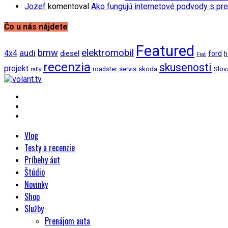
Jozef
komentoval
Ako fungujú internetové podvody s pre
Čo u nás nájdete
Featured
bmw
elektromobil
audi
4x4
diesel
ford
h
Fiat
recenzia
skusenosti
projekt
Slov
roadster
servis
skoda
rally
Vlog
Testy a recenzie
Príbehy áut
Štúdio
Novinky
Shop
Služby
Prenájom auta