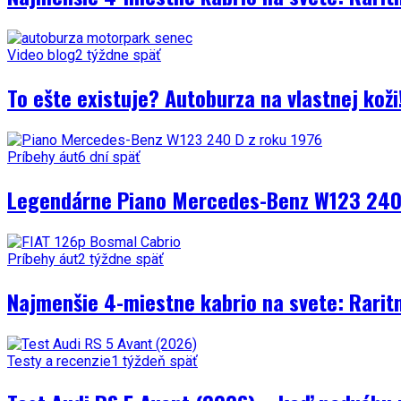
Video blog
2 týždne späť
To ešte existuje? Autoburza na vlastnej kož
Príbehy áut
6 dní späť
Legendárne Piano Mercedes-Benz W123 240 
Príbehy áut
2 týždne späť
Najmenšie 4-miestne kabrio na svete: Rarit
Testy a recenzie
1 týždeň späť