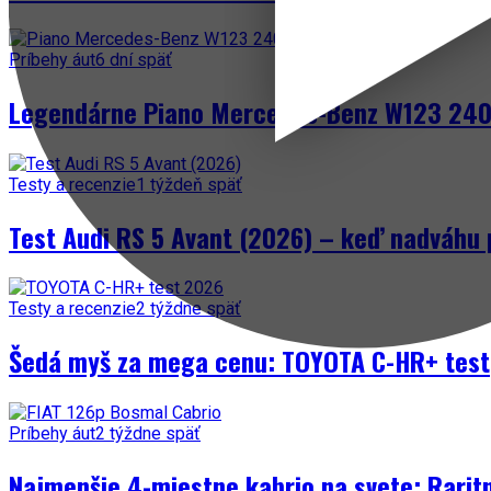
Príbehy áut
6 dní späť
Legendárne Piano Mercedes-Benz W123 240 
Testy a recenzie
1 týždeň späť
Test Audi RS 5 Avant (2026) – keď nadváhu 
Testy a recenzie
2 týždne späť
Šedá myš za mega cenu: TOYOTA C-HR+ test
Príbehy áut
2 týždne späť
Najmenšie 4-miestne kabrio na svete: Rarit