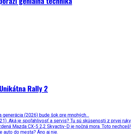
porazí geniálna technika
Unikátna Rally 2
ata generácia (2026) bude šok pre mnohých…
. Aká je spoľahlivosť a servis? Tu sú skúsenosti z prvej ruky
zdená Mazda CX-5 2,2 Skyactiv-D je nočná mora. Toto nechceš!
e auto do mesta? Áno aj nie.