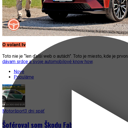
O volant.tv
Toto nie je “len ďalší web o autách”. Toto je miesto, kde je prvo
dávam srdce a svoje automobilové know how
.
Nové
Populárne
Motoršport
3 dni späť
Šoféroval som Škodu Fabia za 300 000 EUR! 