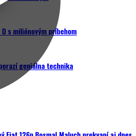
D s miliónovým príbehom
porazí geniálna technika
ný Fiat 126p Bosmal Maluch prekvapí aj dnes