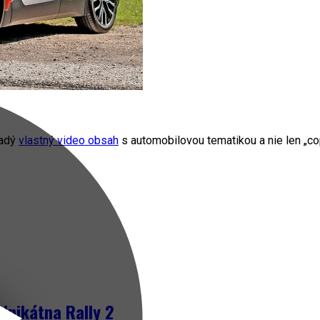
radý
vlastný video obsah
s automobilovou tematikou a nie len „cop
Unikátna Rally 2