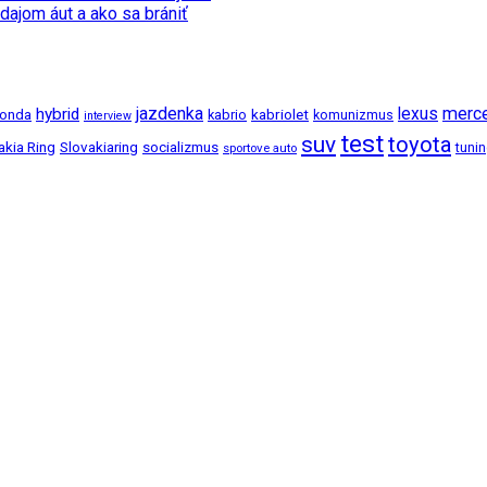
dajom áut a ako sa brániť
jazdenka
merc
hybrid
lexus
kabriolet
onda
kabrio
komunizmus
interview
test
suv
toyota
akia Ring
Slovakiaring
socializmus
tuni
sportove auto