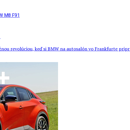
1
nou revolúciou, keď si BMW na autosalón vo Frankfurte priprav