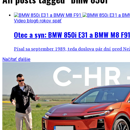
Video blog
6 rokov späť
Otec a syn: BMW 850i E31 a BMW M8 F9
Písal sa september 1989, teda doslova pár dní pred Než
Načítať ďalšie