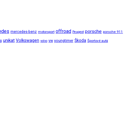
edes
offroad
porsche
mercedes-benz
motorsport
porsche 911
Peugeot
unikat
Volkswagen
Škoda
ng
vw
youngtimer
Športové autá
volvo