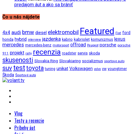
predajom áut a ako sa brániť
Čo u nás nájdete
Featured
bmw
elektromobil
audi
4x4
diesel
ford
Fiat
jazdenka
hybrid
lexus
kabriolet
honda
kabrio
komunizmus
interview
mercedes
offroad
porsche
mercedes-benz
motorsport
porsche
Peugeot
recenzia
projekt
roadster
servis
skoda
911
rally
skusenosti
Slovakia Ring
Slovakiaring
socializmus
sportove auto
test
suv
toyota
unikat
Volkswagen
tuning
vw
youngtimer
volvo
Škoda
Športové autá
Vlog
Testy a recenzie
Príbehy áut