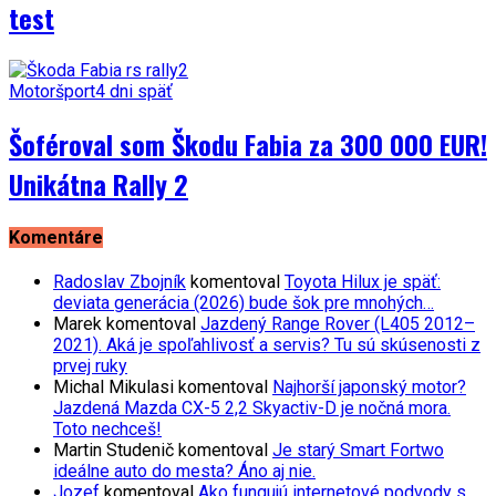
test
Motoršport
4 dni späť
Šoféroval som Škodu Fabia za 300 000 EUR!
Unikátna Rally 2
Komentáre
Radoslav Zbojník
komentoval
Toyota Hilux je späť:
deviata generácia (2026) bude šok pre mnohých…
Marek
komentoval
Jazdený Range Rover (L405 2012–
2021). Aká je spoľahlivosť a servis? Tu sú skúsenosti z
prvej ruky
Michal Mikulasi
komentoval
Najhorší japonský motor?
Jazdená Mazda CX-5 2,2 Skyactiv-D je nočná mora.
Toto nechceš!
Martin Studenič
komentoval
Je starý Smart Fortwo
ideálne auto do mesta? Áno aj nie.
Jozef
komentoval
Ako fungujú internetové podvody s