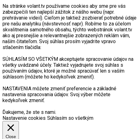
Na stránke volant.tv používame cookies aby sme pre vás
zabezpečili ten najlepší zážitok z nášho webu (napr.
prehrávanie videií). Cieľom je taktiež zozbierať potrebné údaje
pre našu analytiku (návstevnosť napr). Robíme to za účelom
skvalitnenia samotného obsahu, týchto webstránok volant.tv
ako aj presnejšie a relevantnejšie zobrazených reklám vám,
naším čitateľom. Svoj súhlas prosím vyjadrite vpravo
stlačením tlačidla:
SÚHLASÍM SO VŠETKÝM akceptujete spracovanie údajov na
všetky uvádzané účely. Taktiež vyjadrujete svoj súhlas s
používaním údajov, ktoré je možné spracúvať len s vaším
súhlasom (môžete ho kedykoľvek zmeniť).
NASTAVENIA môžete zmeniť preferencie a základné
nastavenia spracovania údajov. Svoj výber môžete
kedykoľvek zmeniť.
Ďakujeme, že ste s nami.
Nastavenie cookies
Súhlasím so všetkým
Close