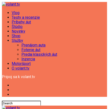
Vlog
Testy a recenzie
Príbehy áut
Štúdio
Novinky
Shop
Služby
Prenájom auta
Fotenie áut
Predaj klasických áut
Inzercia
Motoršport
O volant.tv
Pripoj sa k volant.tv