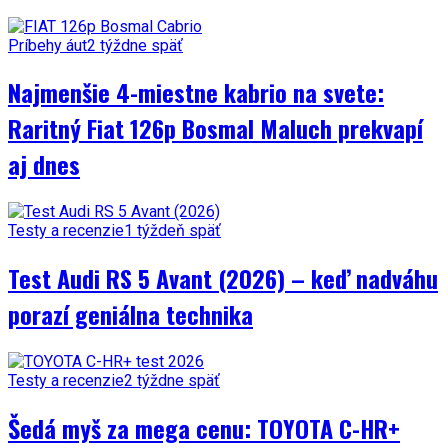
Príbehy áut
2 týždne späť
Najmenšie 4-miestne kabrio na svete:
Raritný Fiat 126p Bosmal Maluch prekvapí
aj dnes
Testy a recenzie
1 týždeň späť
Test Audi RS 5 Avant (2026) – keď nadváhu
porazí geniálna technika
Testy a recenzie
2 týždne späť
Šedá myš za mega cenu: TOYOTA C-HR+