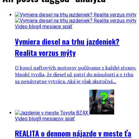
Video blog
4 mesiace späť
Vymiera diesel na trhu jazdeniek?
Realita verzus mýty
O konci naftových motorov počúvame z každej strany.
Mnohí tvrdia, že diesel už patrí do minulosti a z trhu
sa nenávratne vytráca. Aká je však skutočná...
Video blog
9 mesiacov späť
REALITA o dennom nájazde v meste ťa