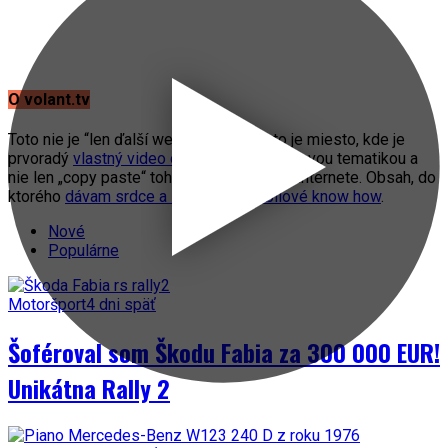
O volant.tv
Toto nie je “len ďalší web o autách”. Toto je miesto, kde je
prvoradý
vlastný video obsah
s automobilovou tematikou a
nie len „copy paste“ toho, čo práve fičí na internete. Obsah, do
ktorého
dávam srdce a svoje automobilové know how
.
Nové
Populárne
Motoršport
4 dni späť
Šoféroval som Škodu Fabia za 300 000 EUR!
Unikátna Rally 2