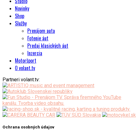
Štúdio
Novinky
Shop
Služby
Prenájom auta
Fotenie áut
Predaj klasických áut
Inzercia
Motoršport
O volant.tv
Partneri volant.tv:
Ochrana osobných údajov