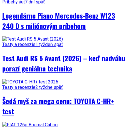
Príbehy áut
7 dní späť
Legendárne Piano Mercedes-Benz W123
240 D s miliónovým príbehom
Testy a recenzie
1 týždeň späť
Test Audi RS 5 Avant (2026) – keď nadváhu
porazí geniálna technika
Testy a recenzie
2 týždne späť
Šedá myš za mega cenu: TOYOTA C-HR+
test