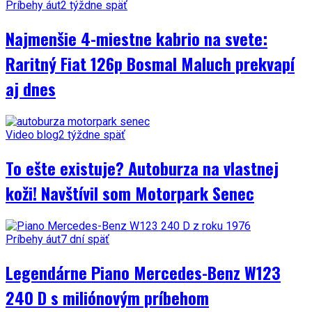
Príbehy áut
2 týždne späť
Najmenšie 4-miestne kabrio na svete:
Raritný Fiat 126p Bosmal Maluch prekvapí
aj dnes
Video blog
2 týždne späť
To ešte existuje? Autoburza na vlastnej
koži! Navštívil som Motorpark Senec
Príbehy áut
7 dní späť
Legendárne Piano Mercedes-Benz W123
240 D s miliónovým príbehom