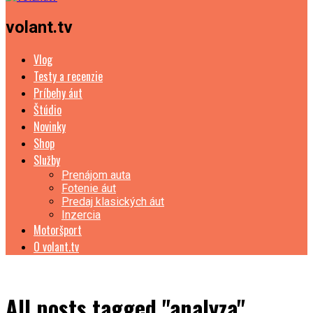
volant.tv
Vlog
Testy a recenzie
Príbehy áut
Štúdio
Novinky
Shop
Služby
Prenájom auta
Fotenie áut
Predaj klasických áut
Inzercia
Motoršport
O volant.tv
All posts tagged "analyza"