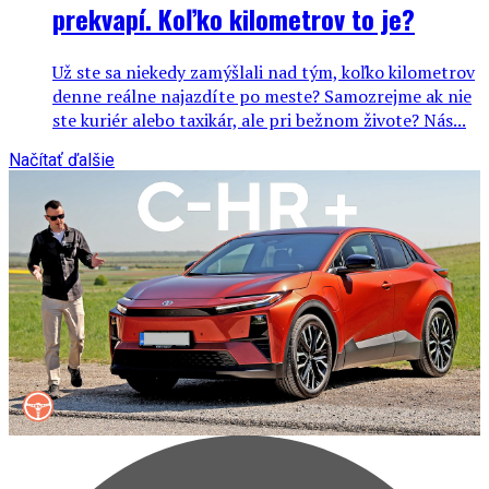
prekvapí. Koľko kilometrov to je?
Už ste sa niekedy zamýšlali nad tým, koľko kilometrov
denne reálne najazdíte po meste? Samozrejme ak nie
ste kuriér alebo taxikár, ale pri bežnom živote? Nás...
Načítať ďalšie