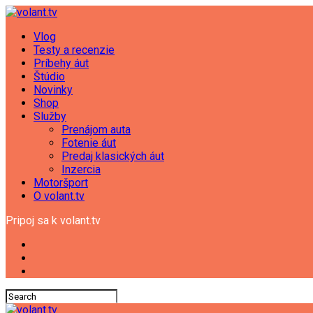
Vlog
Testy a recenzie
Príbehy áut
Štúdio
Novinky
Shop
Služby
Prenájom auta
Fotenie áut
Predaj klasických áut
Inzercia
Motoršport
O volant.tv
Pripoj sa k volant.tv