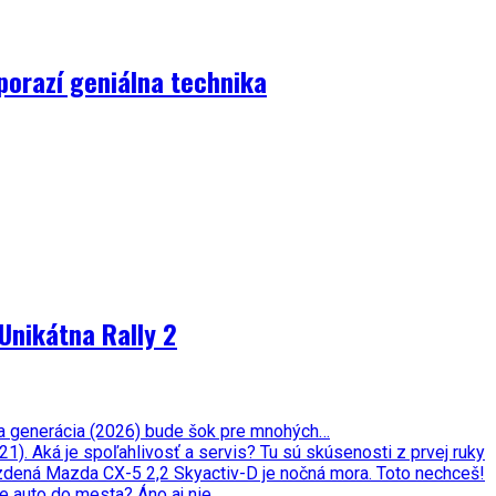
porazí geniálna technika
Unikátna Rally 2
ata generácia (2026) bude šok pre mnohých…
. Aká je spoľahlivosť a servis? Tu sú skúsenosti z prvej ruky
zdená Mazda CX-5 2,2 Skyactiv-D je nočná mora. Toto nechceš!
e auto do mesta? Áno aj nie.