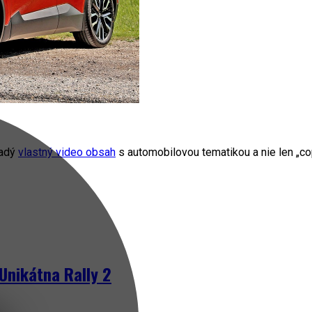
radý
vlastný video obsah
s automobilovou tematikou a nie len „cop
Unikátna Rally 2