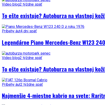
Video blog
2 týždne späť
To ešte existuje? Autoburza na vlastnej kož
Príbehy áut
4 dni späť
Legendárne Piano Mercedes-Benz W123 240 
Video blog
2 týždne späť
To ešte existuje? Autoburza na vlastnej kož
Príbehy áut
2 týždne späť
Najmenšie 4-miestne kabrio na svete: Rarit