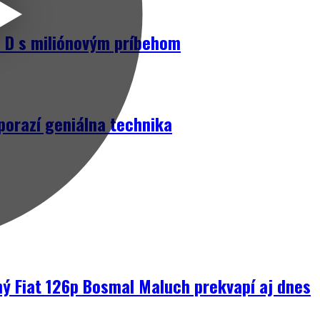
D s miliónovým príbehom
porazí geniálna technika
ný Fiat 126p Bosmal Maluch prekvapí aj dnes