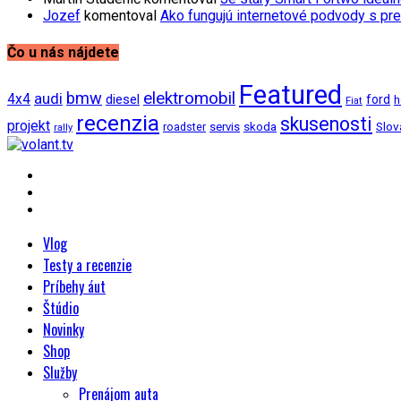
Jozef
komentoval
Ako fungujú internetové podvody s pre
Čo u nás nájdete
Featured
bmw
elektromobil
audi
4x4
diesel
ford
h
Fiat
recenzia
skusenosti
projekt
Slov
roadster
servis
skoda
rally
Vlog
Testy a recenzie
Príbehy áut
Štúdio
Novinky
Shop
Služby
Prenájom auta