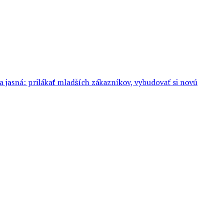
jasná: prilákať mladších zákazníkov, vybudovať si novú