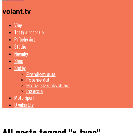
volant.tv
Vlog
Testy a recenzie
Príbehy áut
Štúdio
Novinky
Shop
Služby
Prenájom auta
Fotenie áut
Predaj klasických áut
Inzercia
Motoršport
O volant.tv
All posts tagged "x-type"