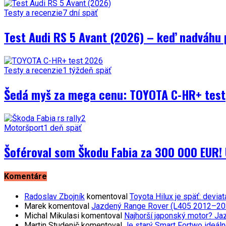
Testy a recenzie
7 dní späť
Test Audi RS 5 Avant (2026) – keď nadváhu 
Testy a recenzie
1 týždeň späť
Šedá myš za mega cenu: TOYOTA C-HR+ test
Motoršport
1 deň späť
Šoféroval som Škodu Fabia za 300 000 EUR! 
Komentáre
Radoslav Zbojník
komentoval
Toyota Hilux je späť: devi
Marek
komentoval
Jazdený Range Rover (L405 2012–2021)
Michal Mikulasi
komentoval
Najhorší japonský motor? Ja
Martin Studenič
komentoval
Je starý Smart Fortwo ideáln