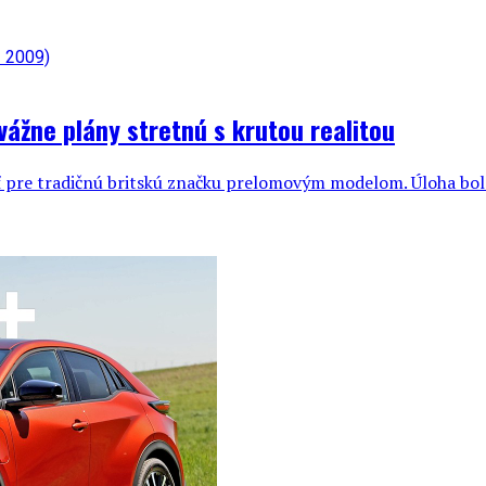
ážne plány stretnú s krutou realitou
 pre tradičnú britskú značku prelomovým modelom. Úloha bola 