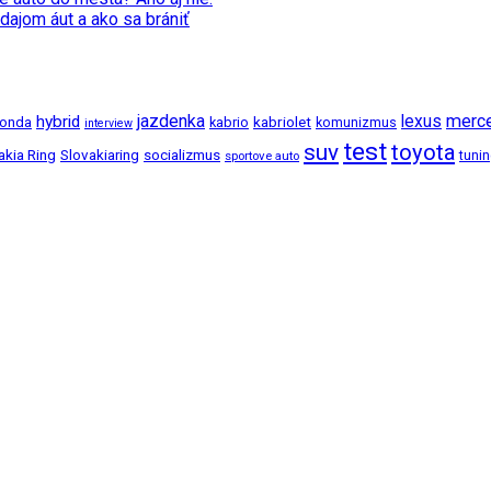
dajom áut a ako sa brániť
jazdenka
merc
hybrid
lexus
kabriolet
onda
kabrio
komunizmus
interview
test
suv
toyota
akia Ring
Slovakiaring
socializmus
tuni
sportove auto