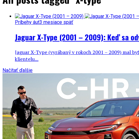
Príbehy áut
3 mesiace späť
Jaguar X-Type (2001 – 2009): Keď sa odv
Jaguar X-Type (vyrábaný v rokoch 2001 – 2009) mal byť
klientelu...
Načítať ďalšie