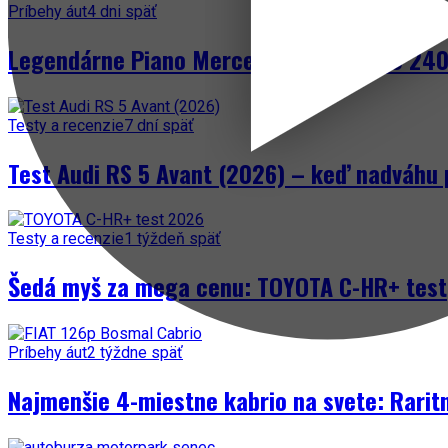
Príbehy áut
4 dni späť
Legendárne Piano Mercedes-Benz W123 240 
Testy a recenzie
7 dní späť
Test Audi RS 5 Avant (2026) – keď nadváhu 
Testy a recenzie
1 týždeň späť
Šedá myš za mega cenu: TOYOTA C-HR+ test
Príbehy áut
2 týždne späť
Najmenšie 4-miestne kabrio na svete: Rarit