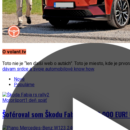
O volant.tv
Toto nie je “len ďalší web o autách”. Toto je miesto, kde je prvo
dávam srdce a svoje automobilové know how
.
Nové
Populárne
Motoršport
1 deň späť
Šoféroval som Škodu Fabia za 300 000 EUR! 