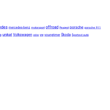
edes
offroad
porsche
mercedes-benz
motorsport
porsche 911
Peugeot
unikat
Volkswagen
Škoda
ng
vw
youngtimer
Športové autá
volvo