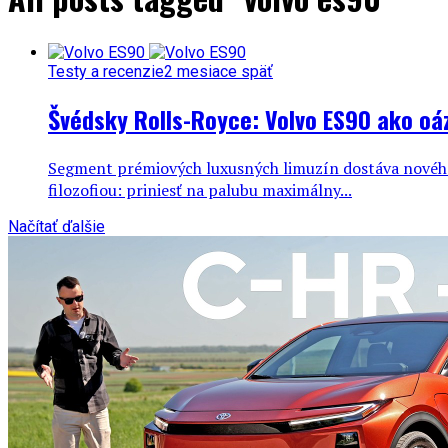
Testy a recenzie
2 mesiace späť
Švédsky Rolls-Royce: Volvo ES90 ako oáz
Segment prémiových luxusných limuzín dostáva nového 
filozofiou: priniesť na palubu maximálny...
Načítať ďalšie