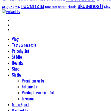
recenzia
skusenosti
projekt
Slov
roadster
servis
skoda
rally
Vlog
Testy a recenzie
Príbehy áut
Štúdio
Novinky
Shop
Služby
Prenájom auta
Fotenie áut
Predaj klasických áut
Inzercia
Motoršport
O volant.tv