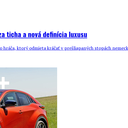
a ticha a nová definícia luxusu
hráča, ktorý odmieta kráčať v prešliapaných stopách nemecke