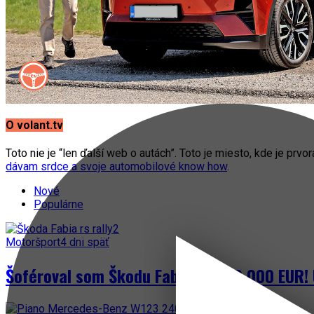
O volant.tv
Toto nie je “len ďalší web o autách”. Toto je miesto, kde je prvo
dávam srdce a svoje automobilové know how
.
Nové
Populárne
Motoršport
4 dni späť
Šoféroval som Škodu Fabia za 300 000 EUR! 