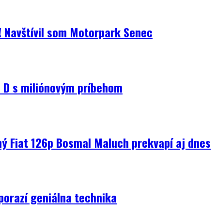
i! Navštívil som Motorpark Senec
D s miliónovým príbehom
ný Fiat 126p Bosmal Maluch prekvapí aj dnes
porazí geniálna technika