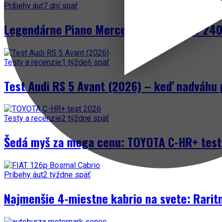
Príbehy áut
7 dní späť
Legendárne Piano Mercedes-Benz W123 240 
Testy a recenzie
1 týždeň späť
Test Audi RS 5 Avant (2026) – keď nadváhu 
Testy a recenzie
2 týždne späť
Šedá myš za mega cenu: TOYOTA C-HR+ test
Príbehy áut
2 týždne späť
Najmenšie 4-miestne kabrio na svete: Rarit