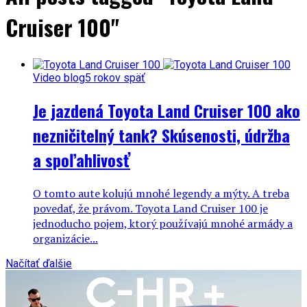
Cruiser 100"
Video blog
5 rokov späť
Je jazdená Toyota Land Cruiser 100 ako
nezničitelný tank? Skúsenosti, údržba
a spoľahlivosť
O tomto aute kolujú mnohé legendy a mýty. A treba
povedať, že právom. Toyota Land Cruiser 100 je
jednoducho pojem, ktorý používajú mnohé armády a
organizácie...
Načítať ďalšie