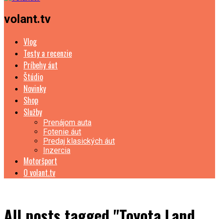
volant.tv
Vlog
Testy a recenzie
Príbehy áut
Štúdio
Novinky
Shop
Služby
Prenájom auta
Fotenie áut
Predaj klasických áut
Inzercia
Motoršport
O volant.tv
All posts tagged "Toyota Land