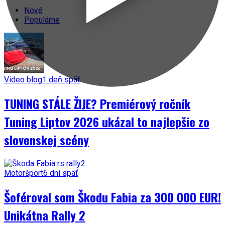
Nové
Populárne
Video blog
1 deň späť
TUNING STÁLE ŽIJE? Premiérový ročník
Tuning Liptov 2026 ukázal to najlepšie zo
slovenskej scény
Motoršport
6 dní späť
Šoféroval som Škodu Fabia za 300 000 EUR!
Unikátna Rally 2