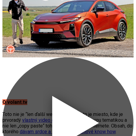
O volant.tv
Toto nie je “len ďalší web o autách”. Toto je miesto, kde je
prvoradý
vlastný video obsah
s automobilovou tematikou a
nie len „copy paste“ toho, čo práve fičí na internete. Obsah, do
ktorého
dávam srdce a svoje automobilové know how
.