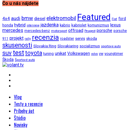
Čo u nás nájdete
Featured
bmw
elektromobil
audi
4x4
diesel
ford
Fiat
jazdenka
hybrid
lexus
kabriolet
honda
kabrio
komunizmus
interview
mercedes
offroad
porsche
mercedes-benz
motorsport
porsche
Peugeot
recenzia
projekt
roadster
servis
skoda
911
rally
skusenosti
Slovakia Ring
Slovakiaring
socializmus
sportove auto
test
suv
toyota
unikat
Volkswagen
tuning
vw
youngtimer
volvo
Škoda
Športové autá
Vlog
Testy a recenzie
Príbehy áut
Štúdio
Novinky