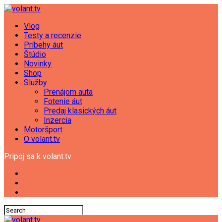
Vlog
Testy a recenzie
Príbehy áut
Štúdio
Novinky
Shop
Služby
Prenájom auta
Fotenie áut
Predaj klasických áut
Inzercia
Motoršport
O volant.tv
Pripoj sa k volant.tv