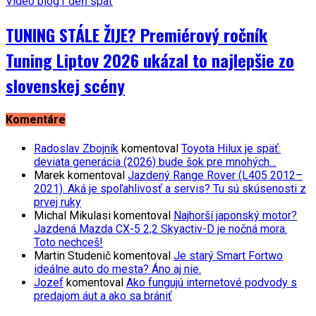
Video blog
1 deň späť
TUNING STÁLE ŽIJE? Premiérový ročník
Tuning Liptov 2026 ukázal to najlepšie zo
slovenskej scény
Komentáre
Radoslav Zbojník
komentoval
Toyota Hilux je späť:
deviata generácia (2026) bude šok pre mnohých…
Marek
komentoval
Jazdený Range Rover (L405 2012–
2021). Aká je spoľahlivosť a servis? Tu sú skúsenosti z
prvej ruky
Michal Mikulasi
komentoval
Najhorší japonský motor?
Jazdená Mazda CX-5 2,2 Skyactiv-D je nočná mora.
Toto nechceš!
Martin Studenič
komentoval
Je starý Smart Fortwo
ideálne auto do mesta? Áno aj nie.
Jozef
komentoval
Ako fungujú internetové podvody s
predajom áut a ako sa brániť