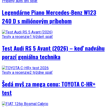
Príbehy áut
6 dní späť
Legendárne Piano Mercedes-Benz W123
240 D s miliónovým príbehom
Testy a recenzie
1 týždeň späť
Test Audi RS 5 Avant (2026) – keď nadváhu
porazí geniálna technika
Testy a recenzie
2 týždne späť
Šedá myš za mega cenu: TOYOTA C-HR+
test