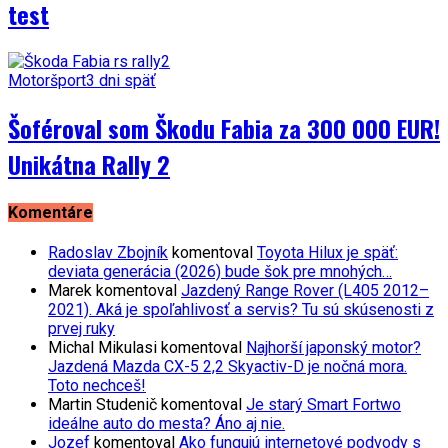
test
Motoršport
3 dni späť
Šoféroval som Škodu Fabia za 300 000 EUR!
Unikátna Rally 2
Komentáre
Radoslav Zbojník
komentoval
Toyota Hilux je späť:
deviata generácia (2026) bude šok pre mnohých…
Marek
komentoval
Jazdený Range Rover (L405 2012–
2021). Aká je spoľahlivosť a servis? Tu sú skúsenosti z
prvej ruky
Michal Mikulasi
komentoval
Najhorší japonský motor?
Jazdená Mazda CX-5 2,2 Skyactiv-D je nočná mora.
Toto nechceš!
Martin Studenič
komentoval
Je starý Smart Fortwo
ideálne auto do mesta? Áno aj nie.
Jozef
komentoval
Ako fungujú internetové podvody s