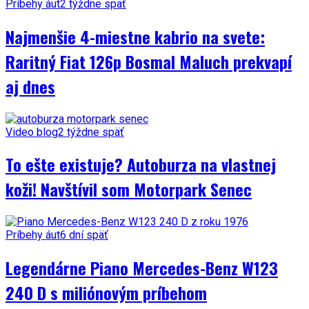
Príbehy áut
2 týždne späť
Najmenšie 4-miestne kabrio na svete:
Raritný Fiat 126p Bosmal Maluch prekvapí
aj dnes
Video blog
2 týždne späť
To ešte existuje? Autoburza na vlastnej
koži! Navštívil som Motorpark Senec
Príbehy áut
6 dní späť
Legendárne Piano Mercedes-Benz W123
240 D s miliónovým príbehom