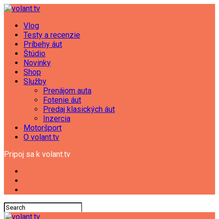
Vlog
Testy a recenzie
Príbehy áut
Štúdio
Novinky
Shop
Služby
Prenájom auta
Fotenie áut
Predaj klasických áut
Inzercia
Motoršport
O volant.tv
Pripoj sa k volant.tv