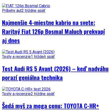
Príbehy áut
2 týždne späť
Najmenšie 4-miestne kabrio na svete:
Raritný Fiat 126p Bosmal Maluch prekvapí
aj dnes
Testy a recenzie
1 týždeň späť
Test Audi RS 5 Avant (2026) – keď nadváhu
porazí geniálna technika
Testy a recenzie
2 týždne späť
Šedá myš za mega cenu: TOYOTA C-HR+