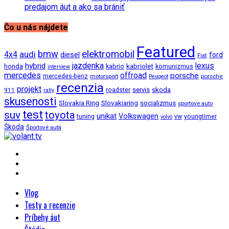
predajom áut a ako sa brániť
Čo u nás nájdete
Featured
bmw
elektromobil
audi
4x4
diesel
ford
Fiat
jazdenka
hybrid
lexus
kabriolet
honda
kabrio
komunizmus
interview
mercedes
offroad
porsche
mercedes-benz
motorsport
porsche
Peugeot
recenzia
projekt
roadster
servis
skoda
911
rally
skusenosti
Slovakia Ring
Slovakiaring
socializmus
sportove auto
test
suv
toyota
unikat
Volkswagen
tuning
vw
youngtimer
volvo
Škoda
Športové autá
Vlog
Testy a recenzie
Príbehy áut