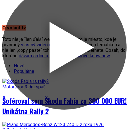
O volant.tv
Toto nie je “len ďalší web o autách”. Toto je miesto, kde je
prvoradý
vlastný video obsah
s automobilovou tematikou a
nie len „copy paste“ toho, čo práve fičí na internete. Obsah, do
ktorého
dávam srdce a svoje automobilové know how
.
Nové
Populárne
Motoršport
3 dni späť
Šoféroval som Škodu Fabia za 300 000 EUR!
Unikátna Rally 2