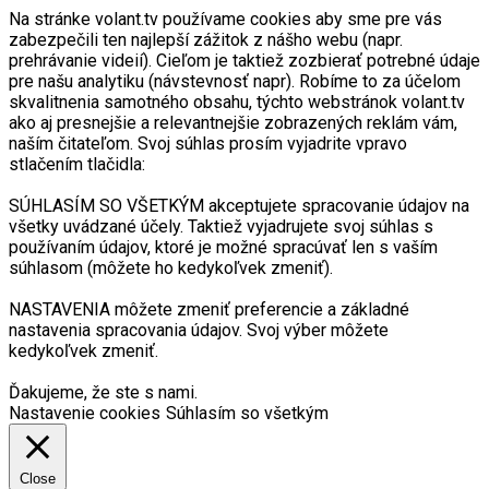
Na stránke volant.tv používame cookies aby sme pre vás
zabezpečili ten najlepší zážitok z nášho webu (napr.
prehrávanie videií). Cieľom je taktiež zozbierať potrebné údaje
pre našu analytiku (návstevnosť napr). Robíme to za účelom
skvalitnenia samotného obsahu, týchto webstránok volant.tv
ako aj presnejšie a relevantnejšie zobrazených reklám vám,
naším čitateľom. Svoj súhlas prosím vyjadrite vpravo
stlačením tlačidla:
SÚHLASÍM SO VŠETKÝM akceptujete spracovanie údajov na
všetky uvádzané účely. Taktiež vyjadrujete svoj súhlas s
používaním údajov, ktoré je možné spracúvať len s vaším
súhlasom (môžete ho kedykoľvek zmeniť).
NASTAVENIA môžete zmeniť preferencie a základné
nastavenia spracovania údajov. Svoj výber môžete
kedykoľvek zmeniť.
Ďakujeme, že ste s nami.
Nastavenie cookies
Súhlasím so všetkým
Close