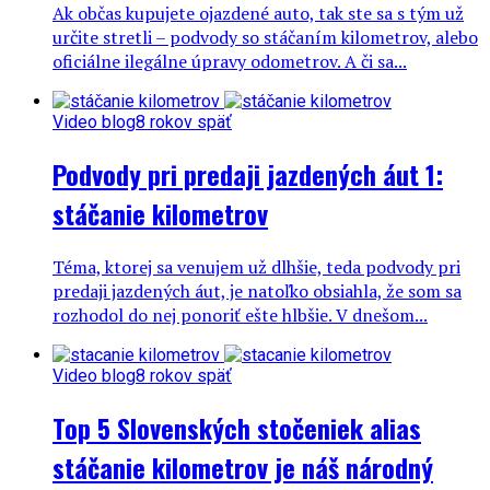
Ak občas kupujete ojazdené auto, tak ste sa s tým už
určite stretli – podvody so stáčaním kilometrov, alebo
oficiálne ilegálne úpravy odometrov. A či sa...
Video blog
8 rokov späť
Podvody pri predaji jazdených áut 1:
stáčanie kilometrov
Téma, ktorej sa venujem už dlhšie, teda podvody pri
predaji jazdených áut, je natoľko obsiahla, že som sa
rozhodol do nej ponoriť ešte hlbšie. V dnešom...
Video blog
8 rokov späť
Top 5 Slovenských stočeniek alias
stáčanie kilometrov je náš národný