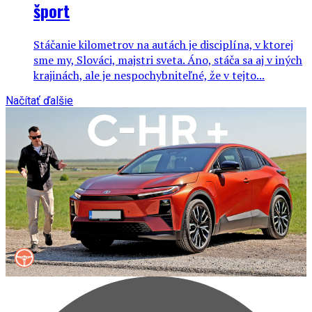
šport
Stáčanie kilometrov na autách je disciplína, v ktorej
sme my, Slováci, majstri sveta. Áno, stáča sa aj v iných
krajinách, ale je nespochybniteľné, že v tejto...
Načítať ďalšie