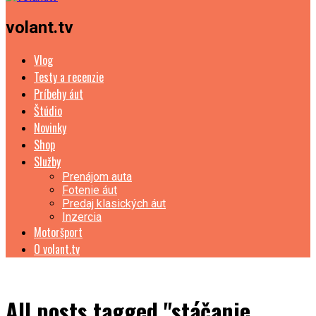
volant.tv
Vlog
Testy a recenzie
Príbehy áut
Štúdio
Novinky
Shop
Služby
Prenájom auta
Fotenie áut
Predaj klasických áut
Inzercia
Motoršport
O volant.tv
All posts tagged "stáčanie