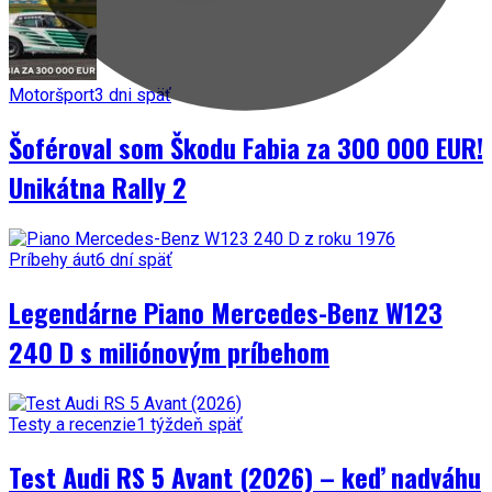
Motoršport
3 dni späť
Šoféroval som Škodu Fabia za 300 000 EUR!
Unikátna Rally 2
Príbehy áut
6 dní späť
Legendárne Piano Mercedes-Benz W123
240 D s miliónovým príbehom
Testy a recenzie
1 týždeň späť
Test Audi RS 5 Avant (2026) – keď nadváhu