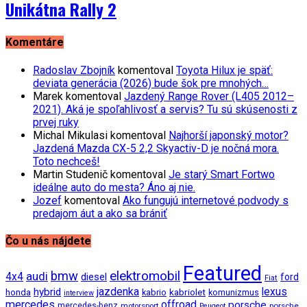
Unikátna Rally 2
Komentáre
Radoslav Zbojník
komentoval
Toyota Hilux je späť:
deviata generácia (2026) bude šok pre mnohých…
Marek
komentoval
Jazdený Range Rover (L405 2012–
2021). Aká je spoľahlivosť a servis? Tu sú skúsenosti z
prvej ruky
Michal Mikulasi
komentoval
Najhorší japonský motor?
Jazdená Mazda CX-5 2,2 Skyactiv-D je nočná mora.
Toto nechceš!
Martin Studenič
komentoval
Je starý Smart Fortwo
ideálne auto do mesta? Áno aj nie.
Jozef
komentoval
Ako fungujú internetové podvody s
predajom áut a ako sa brániť
Čo u nás nájdete
Featured
bmw
elektromobil
audi
4x4
diesel
ford
Fiat
jazdenka
hybrid
lexus
kabriolet
honda
kabrio
komunizmus
interview
mercedes
offroad
porsche
mercedes-benz
motorsport
porsche
Peugeot