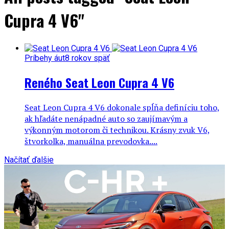
Cupra 4 V6"
Príbehy áut
8 rokov späť
Reného Seat Leon Cupra 4 V6
Seat Leon Cupra 4 V6 dokonale spĺňa definíciu toho,
ak hľadáte nenápadné auto so zaujímavým a
výkonným motorom či technikou. Krásny zvuk V6,
štvorkolka, manuálna prevodovka....
Načítať ďalšie