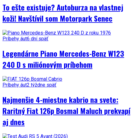
To ešte existuje? Autoburza na vlastnej
koži! Navštívil som Motorpark Senec
Príbehy áut
6 dní späť
Legendárne Piano Mercedes-Benz W123
240 D s miliónovým príbehom
Príbehy áut
2 týždne späť
Najmenšie 4-miestne kabrio na svete:
Raritný Fiat 126p Bosmal Maluch prekvapí
aj dnes