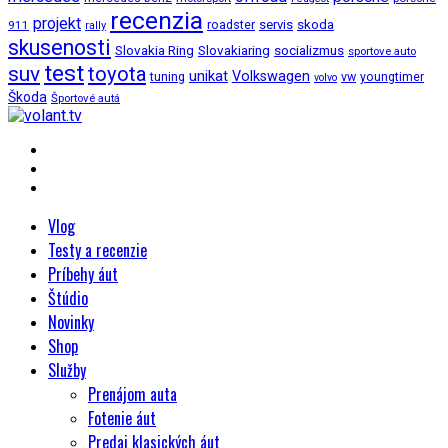
recenzia
projekt
roadster
servis
skoda
911
rally
skusenosti
Slovakia Ring
Slovakiaring
socializmus
sportove auto
test
suv
toyota
unikat
Volkswagen
tuning
vw
youngtimer
volvo
Škoda
Športové autá
Vlog
Testy a recenzie
Príbehy áut
Štúdio
Novinky
Shop
Služby
Prenájom auta
Fotenie áut
Predaj klasických áut