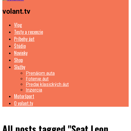
volant.tv
Vlog
Testy a recenzie
Príbehy áut
Štúdio
Novinky
Shop
Služby
Prenájom auta
Fotenie áut
Predaj klasických áut
Inzercia
Motoršport
O volant.tv
All posts tagged "Seat Leon