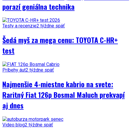
porazí geniálna technika
Testy a recenzie
2 týždne späť
Šedá myš za mega cenu: TOYOTA C-HR+
test
Príbehy áut
2 týždne späť
Najmenšie 4-miestne kabrio na svete:
Raritný Fiat 126p Bosmal Maluch prekvapí
aj dnes
Video blog
2 týždne späť