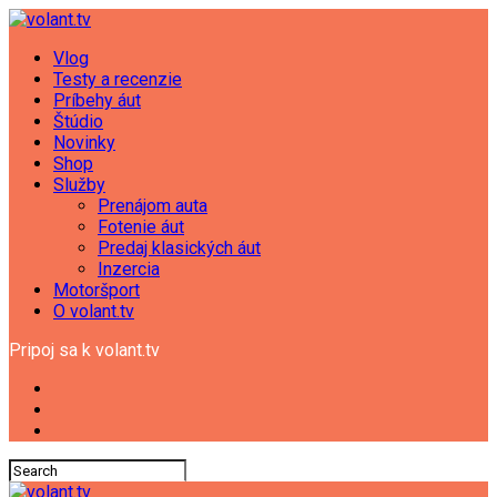
Vlog
Testy a recenzie
Príbehy áut
Štúdio
Novinky
Shop
Služby
Prenájom auta
Fotenie áut
Predaj klasických áut
Inzercia
Motoršport
O volant.tv
Pripoj sa k volant.tv