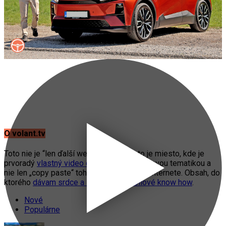
O volant.tv
Toto nie je “len ďalší web o autách”. Toto je miesto, kde je
prvoradý
vlastný video obsah
s automobilovou tematikou a
nie len „copy paste“ toho, čo práve fičí na internete. Obsah, do
ktorého
dávam srdce a svoje automobilové know how
.
Nové
Populárne