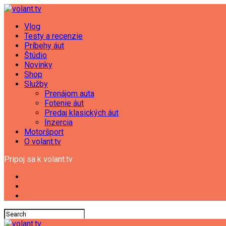
Vlog
Testy a recenzie
Príbehy áut
Štúdio
Novinky
Shop
Služby
Prenájom auta
Fotenie áut
Predaj klasických áut
Inzercia
Motoršport
O volant.tv
Pripoj sa k volant.tv