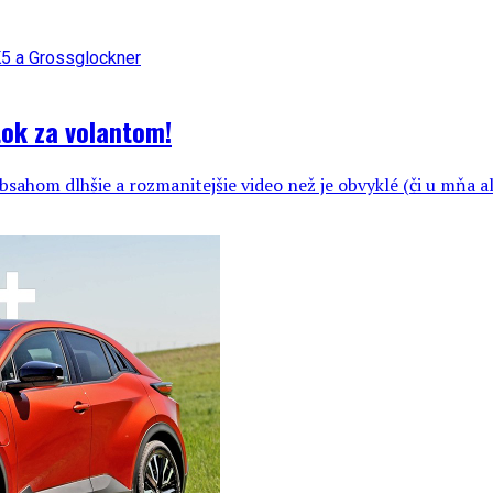
tok za volantom!
bsahom dlhšie a rozmanitejšie video než je obvyklé (či u mňa al