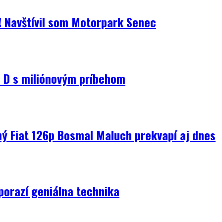
i! Navštívil som Motorpark Senec
D s miliónovým príbehom
ný Fiat 126p Bosmal Maluch prekvapí aj dnes
porazí geniálna technika