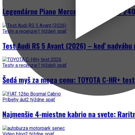
Legendárne Piano Mercedes-Benz W123 240 
Testy a recenzie
1 týždeň späť
Test Audi RS 5 Avant (2026) – keď nadváhu 
Testy a recenzie
1 týždeň späť
Šedá myš za mega cenu: TOYOTA C-HR+ test
Príbehy áut
2 týždne späť
Najmenšie 4-miestne kabrio na svete: Rarit
Video blog
2 týždne späť