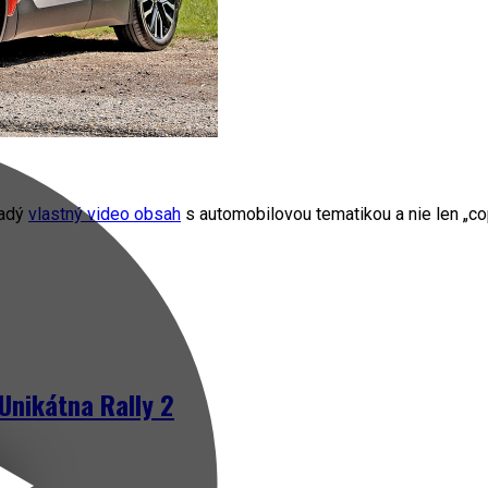
radý
vlastný video obsah
s automobilovou tematikou a nie len „cop
Unikátna Rally 2