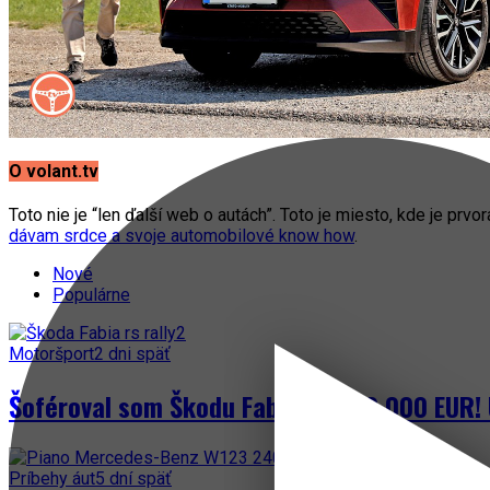
O volant.tv
Toto nie je “len ďalší web o autách”. Toto je miesto, kde je prvo
dávam srdce a svoje automobilové know how
.
Nové
Populárne
Motoršport
2 dni späť
Šoféroval som Škodu Fabia za 300 000 EUR! 
Príbehy áut
5 dní späť