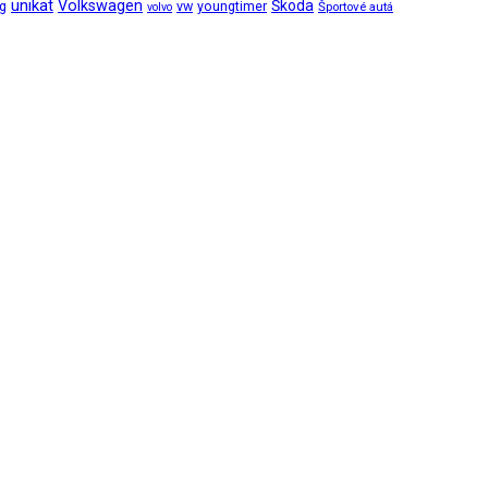
unikat
Volkswagen
Škoda
ng
vw
youngtimer
Športové autá
volvo