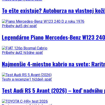
To ešte existuje? Autoburza na vlastnej kož
Príbehy áut
5 dní späť
Legendárne Piano Mercedes-Benz W123 240 
Príbehy áut
2 týždne späť
Najmenšie 4-miestne kabrio na svete: Rarit
Testy a recenzie
1 týždeň späť
Test Audi RS 5 Avant (2026) – keď nadváhu 