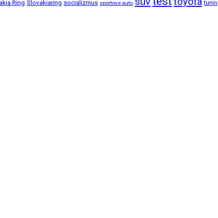
test
suv
toyota
akia Ring
Slovakiaring
socializmus
tuni
sportove auto