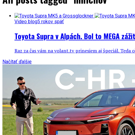
Video blog
5 rokov späť
Toyota Supra v Alpách. Bol to MEGA záži
Raz za čas vám na volant.tv prinesiem aj špeciál. Teda o
Načítať ďalšie