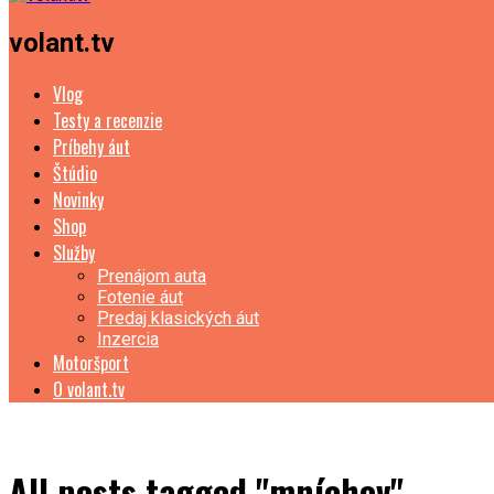
volant.tv
Vlog
Testy a recenzie
Príbehy áut
Štúdio
Novinky
Shop
Služby
Prenájom auta
Fotenie áut
Predaj klasických áut
Inzercia
Motoršport
O volant.tv
All posts tagged "mníchov"