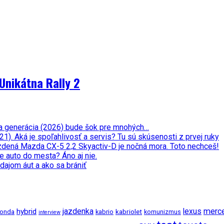
Unikátna Rally 2
ata generácia (2026) bude šok pre mnohých…
. Aká je spoľahlivosť a servis? Tu sú skúsenosti z prvej ruky
zdená Mazda CX-5 2,2 Skyactiv-D je nočná mora. Toto nechceš!
e auto do mesta? Áno aj nie.
dajom áut a ako sa brániť
jazdenka
merc
hybrid
lexus
kabriolet
onda
kabrio
komunizmus
interview