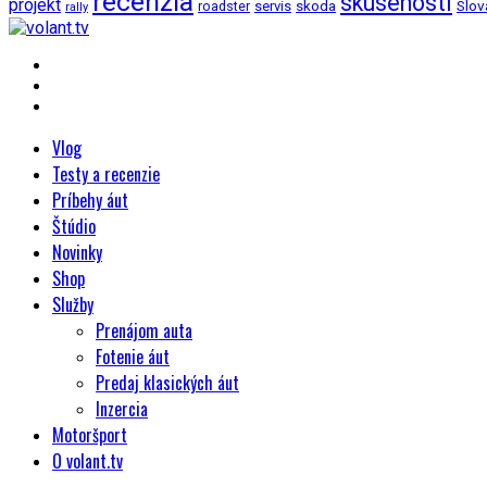
recenzia
skusenosti
projekt
Slov
roadster
servis
skoda
rally
Vlog
Testy a recenzie
Príbehy áut
Štúdio
Novinky
Shop
Služby
Prenájom auta
Fotenie áut
Predaj klasických áut
Inzercia
Motoršport
O volant.tv