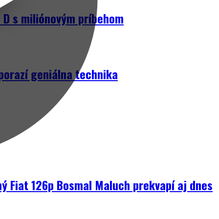
D s miliónovým príbehom
porazí geniálna technika
ný Fiat 126p Bosmal Maluch prekvapí aj dnes