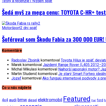
Testy a recenzie
1 týždeň späť
Šedá myš za mega cenu: TOYOTA C-HR+ test
Motoršport
2 dni späť
Šoféroval som Škodu Fabia za 300 000 EUR! 
Komentáre
Radoslav Zbojník
komentoval
Toyota Hilux je späť: devi
Marek
komentoval
Jazdený Range Rover (L405 2012–2021)
Michal Mikulasi
komentoval
Najhorší japonský motor? Ja
Martin Studenič
komentoval
Je starý Smart Fortwo ideáln
Jozef
komentoval
Ako fungujú internetové podvody s pre
Čo u nás nájdete
Featured
bmw
elektromobil
audi
4x4
diesel
ford
h
Fiat