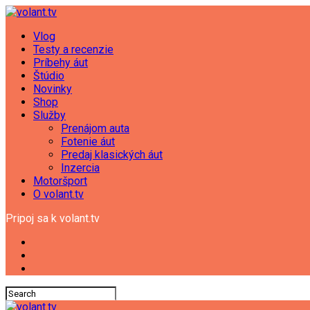
Vlog
Testy a recenzie
Príbehy áut
Štúdio
Novinky
Shop
Služby
Prenájom auta
Fotenie áut
Predaj klasických áut
Inzercia
Motoršport
O volant.tv
Pripoj sa k volant.tv