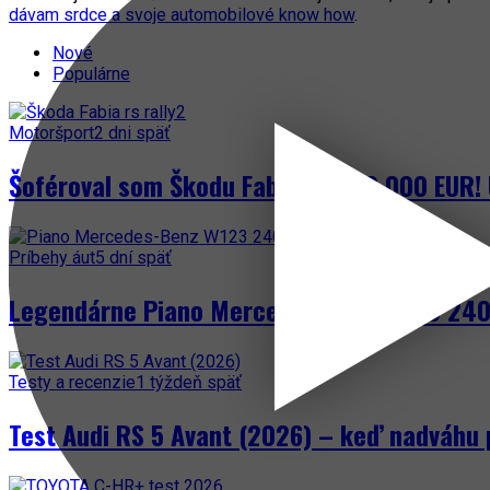
dávam srdce a svoje automobilové know how
.
Nové
Populárne
Motoršport
2 dni späť
Šoféroval som Škodu Fabia za 300 000 EUR! 
Príbehy áut
5 dní späť
Legendárne Piano Mercedes-Benz W123 240 
Testy a recenzie
1 týždeň späť
Test Audi RS 5 Avant (2026) – keď nadváhu 