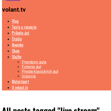
volant.tv
Vlog
Testy a recenzie
Príbehy áut
Štúdio
Novinky
Shop
Služby
Prenájom auta
Fotenie áut
Predaj klasických áut
Inzercia
Motoršport
O volant.tv
All posts tagged "live stream"