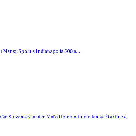
 Mans). Spolu s Indianapolis 500 a...
že Slovenský jazdec Maťo Homola tu nie len že štartuje a