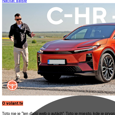
Načítať ďalšie
O volant.tv
Toto nie je “len ďalší web o autách”. Toto je miesto, kde je prvo