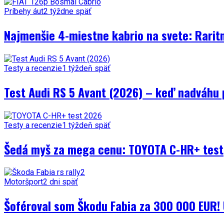
Príbehy áut
2 týždne späť
Najmenšie 4-miestne kabrio na svete: Rarit
Testy a recenzie
1 týždeň späť
Test Audi RS 5 Avant (2026) – keď nadváhu 
Testy a recenzie
1 týždeň späť
Šedá myš za mega cenu: TOYOTA C-HR+ test
Motoršport
2 dni späť
Šoféroval som Škodu Fabia za 300 000 EUR! 