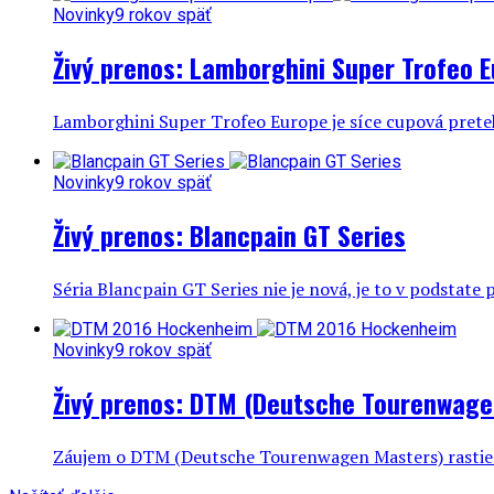
Novinky
9 rokov späť
Živý prenos: Lamborghini Super Trofeo 
Lamborghini Super Trofeo Europe je síce cupová preteká
Novinky
9 rokov späť
Živý prenos: Blancpain GT Series
Séria Blancpain GT Series nie je nová, je to v podstate
Novinky
9 rokov späť
Živý prenos: DTM (Deutsche Tourenwage
Záujem o DTM (Deutsche Tourenwagen Masters) rastie aj 