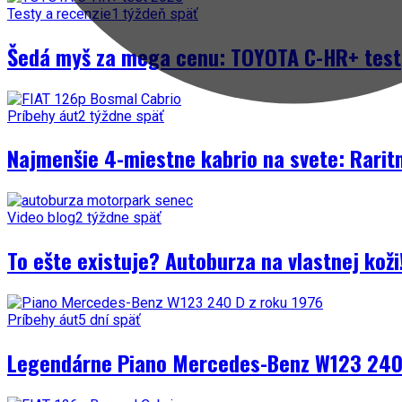
Testy a recenzie
1 týždeň späť
Šedá myš za mega cenu: TOYOTA C-HR+ test
Príbehy áut
2 týždne späť
Najmenšie 4-miestne kabrio na svete: Rarit
Video blog
2 týždne späť
To ešte existuje? Autoburza na vlastnej kož
Príbehy áut
5 dní späť
Legendárne Piano Mercedes-Benz W123 240 