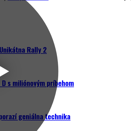
Unikátna Rally 2
D s miliónovým príbehom
porazí geniálna technika