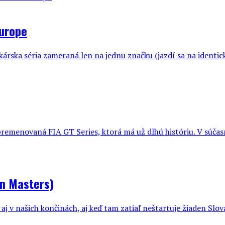
Europe
rska séria zameraná len na jednu značku (jazdí sa na identick
 premenovaná FIA GT Series, ktorá má už dlhú históriu. V súčasn
n Masters)
v našich končinách, aj keď tam zatiaľ neštartuje žiaden Slová