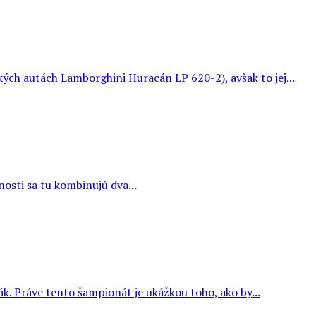
ých autách Lamborghini Huracán LP 620-2), avšak to jej...
osti sa tu kombinujú dva...
k. Práve tento šampionát je ukážkou toho, ako by...