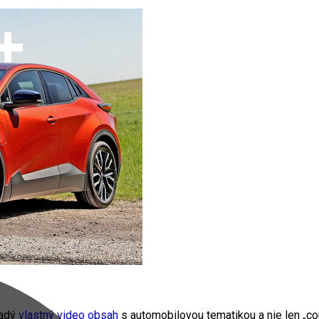
radý
vlastný video obsah
s automobilovou tematikou a nie len „cop