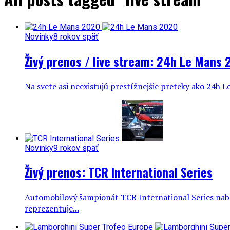
Novinky
8 rokov späť
Živý prenos / live stream: 24h Le Mans
Na svete asi neexistujú prestížnejšie preteky ako 24h L
Novinky
9 rokov späť
Živý prenos: TCR International Series
Automobilový šampionát TCR International Series nabe
reprezentuje...