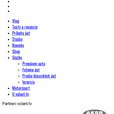
Vlog
Testy a recenzie
Príbehy áut
Štúdio
Novinky
Shop
Služby
Prenájom auta
Fotenie áut
Predaj klasických áut
Inzercia
Motoršport
O volant.tv
Partneri volant.tv: