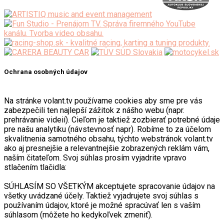
Ochrana osobných údajov
Na stránke volant.tv používame cookies aby sme pre vás
zabezpečili ten najlepší zážitok z nášho webu (napr.
prehrávanie videií). Cieľom je taktiež zozbierať potrebné údaje
pre našu analytiku (návstevnosť napr). Robíme to za účelom
skvalitnenia samotného obsahu, týchto webstránok volant.tv
ako aj presnejšie a relevantnejšie zobrazených reklám vám,
naším čitateľom. Svoj súhlas prosím vyjadrite vpravo
stlačením tlačidla:
SÚHLASÍM SO VŠETKÝM akceptujete spracovanie údajov na
všetky uvádzané účely. Taktiež vyjadrujete svoj súhlas s
používaním údajov, ktoré je možné spracúvať len s vaším
súhlasom (môžete ho kedykoľvek zmeniť).