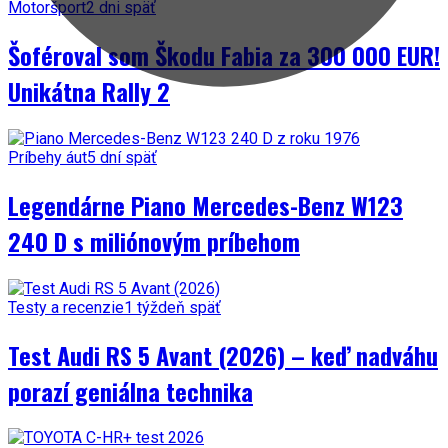
Motoršport
2 dni späť
Šoféroval som Škodu Fabia za 300 000 EUR!
Unikátna Rally 2
Príbehy áut
5 dní späť
Legendárne Piano Mercedes-Benz W123
240 D s miliónovým príbehom
Testy a recenzie
1 týždeň späť
Test Audi RS 5 Avant (2026) – keď nadváhu
porazí geniálna technika