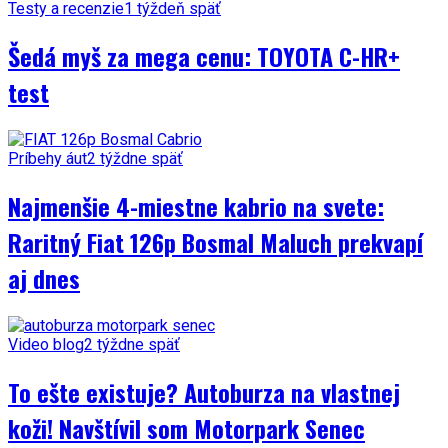
Testy a recenzie
1 týždeň späť
Šedá myš za mega cenu: TOYOTA C-HR+
test
Príbehy áut
2 týždne späť
Najmenšie 4-miestne kabrio na svete:
Raritný Fiat 126p Bosmal Maluch prekvapí
aj dnes
Video blog
2 týždne späť
To ešte existuje? Autoburza na vlastnej
koži! Navštívil som Motorpark Senec