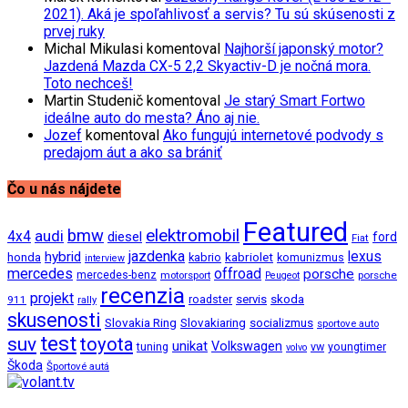
2021). Aká je spoľahlivosť a servis? Tu sú skúsenosti z
prvej ruky
Michal Mikulasi
komentoval
Najhorší japonský motor?
Jazdená Mazda CX-5 2,2 Skyactiv-D je nočná mora.
Toto nechceš!
Martin Studenič
komentoval
Je starý Smart Fortwo
ideálne auto do mesta? Áno aj nie.
Jozef
komentoval
Ako fungujú internetové podvody s
predajom áut a ako sa brániť
Čo u nás nájdete
Featured
bmw
elektromobil
audi
4x4
diesel
ford
Fiat
jazdenka
hybrid
lexus
kabriolet
honda
kabrio
komunizmus
interview
mercedes
offroad
porsche
mercedes-benz
motorsport
porsche
Peugeot
recenzia
projekt
roadster
servis
skoda
911
rally
skusenosti
Slovakia Ring
Slovakiaring
socializmus
sportove auto
test
suv
toyota
unikat
Volkswagen
tuning
vw
youngtimer
volvo
Škoda
Športové autá