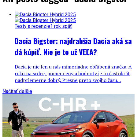
Testy a recenzie
1 rok späť
Dacia Bigster: najdrahšia Dacia aká sa
dá kúpiť. Nie je to už VEĽA?
Dacia je nie len u nás mimoriadne obľúbená značka. A
ruku na srdce, pomer ceny a hodnoty je tu častokrát
nadpriemerne dobrý. Presne preto svojho času...
Načítať ďalšie