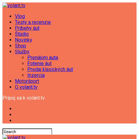
Vlog
Testy a recenzie
Príbehy áut
Štúdio
Novinky
Shop
Služby
Prenájom auta
Fotenie áut
Predaj klasických áut
Inzercia
Motoršport
O volant.tv
Pripoj sa k volant.tv