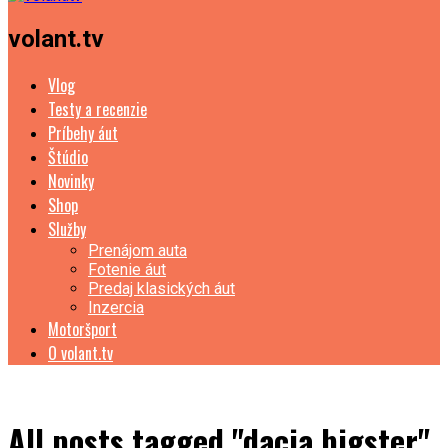
volant.tv
Vlog
Testy a recenzie
Príbehy áut
Štúdio
Novinky
Shop
Služby
Prenájom auta
Fotenie áut
Predaj klasických áut
Inzercia
Motoršport
O volant.tv
All posts tagged "dacia bigster"