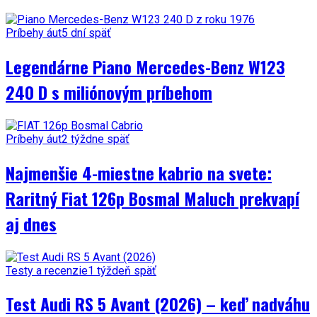
Príbehy áut
5 dní späť
Legendárne Piano Mercedes-Benz W123
240 D s miliónovým príbehom
Príbehy áut
2 týždne späť
Najmenšie 4-miestne kabrio na svete:
Raritný Fiat 126p Bosmal Maluch prekvapí
aj dnes
Testy a recenzie
1 týždeň späť
Test Audi RS 5 Avant (2026) – keď nadváhu