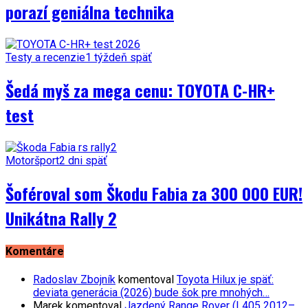
porazí geniálna technika
Testy a recenzie
1 týždeň späť
Šedá myš za mega cenu: TOYOTA C-HR+
test
Motoršport
2 dni späť
Šoféroval som Škodu Fabia za 300 000 EUR!
Unikátna Rally 2
Komentáre
Radoslav Zbojník
komentoval
Toyota Hilux je späť:
deviata generácia (2026) bude šok pre mnohých…
Marek
komentoval
Jazdený Range Rover (L405 2012–