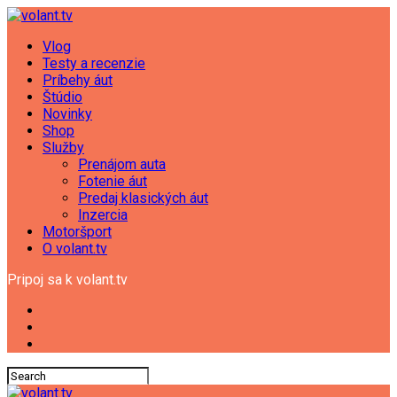
Vlog
Testy a recenzie
Príbehy áut
Štúdio
Novinky
Shop
Služby
Prenájom auta
Fotenie áut
Predaj klasických áut
Inzercia
Motoršport
O volant.tv
Pripoj sa k volant.tv