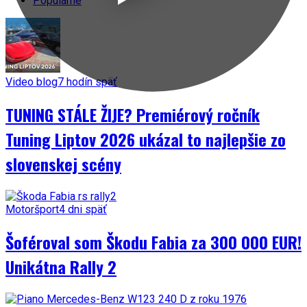
Populárne
Video blog
7 hodín späť
TUNING STÁLE ŽIJE? Premiérový ročník
Tuning Liptov 2026 ukázal to najlepšie zo
slovenskej scény
Motoršport
4 dni späť
Šoféroval som Škodu Fabia za 300 000 EUR!
Unikátna Rally 2