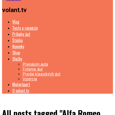
volant.tv
Vlog
Testy a recenzie
Príbehy áut
Štúdio
Novinky
Shop
Služby
Prenájom auta
Fotenie áut
Predaj klasických áut
Inzercia
Motoršport
O volant.tv
All posts tagged "Alfa Romeo