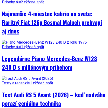
Príbehy áut
2 týždne späť
Najmenšie 4-miestne kabrio na svete:
Raritný Fiat 126p Bosmal Maluch prekvapí
aj dnes
Príbehy áut
1 týždeň späť
Legendárne Piano Mercedes-Benz W123
240 D s miliónovým príbehom
Testy a recenzie
1 týždeň späť
Test Audi RS 5 Avant (2026) – keď nadváhu
porazí geniálna technika