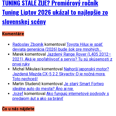
TUNING STÁLE ŽIJE? Premiérový ročník
Tuning Liptov 2026 ukázal to najlepšie zo
slovenskej scény
Komentáre
Radoslav Zbojník
komentoval
Toyota Hilux je späť:
deviata generácia (2026) bude šok pre mnohých…
Marek
komentoval
Jazdený Range Rover (L405 2012–
2021). Aká je spoľahlivosť a servis? Tu sú skúsenosti z
prvej ruky
Michal Mikulasi
komentoval
Najhorší japonský motor?
Jazdená Mazda CX-5 2,2 Skyactiv-D je nočná mora.
Toto nechceš!
Martin Studenič
komentoval
Je starý Smart Fortwo
ideálne auto do mesta? Áno aj nie.
Jozef
komentoval
Ako fungujú internetové podvody s
predajom áut a ako sa brániť
Čo u nás nájdete