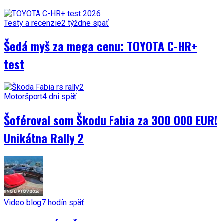
Testy a recenzie
2 týždne späť
Šedá myš za mega cenu: TOYOTA C-HR+
test
Motoršport
4 dni späť
Šoféroval som Škodu Fabia za 300 000 EUR!
Unikátna Rally 2
Video blog
7 hodín späť