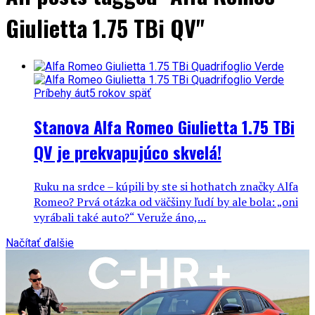
Giulietta 1.75 TBi QV"
Príbehy áut
5 rokov späť
Stanova Alfa Romeo Giulietta 1.75 TBi
QV je prekvapujúco skvelá!
Ruku na srdce – kúpili by ste si hothatch značky Alfa
Romeo? Prvá otázka od väčšiny ľudí by ale bola: „oni
vyrábali také auto?“ Veruže áno,...
Načítať ďalšie