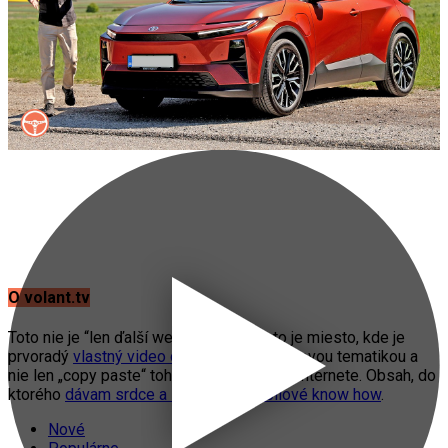
O volant.tv
Toto nie je “len ďalší web o autách”. Toto je miesto, kde je
prvoradý
vlastný video obsah
s automobilovou tematikou a
nie len „copy paste“ toho, čo práve fičí na internete. Obsah, do
ktorého
dávam srdce a svoje automobilové know how
.
Nové