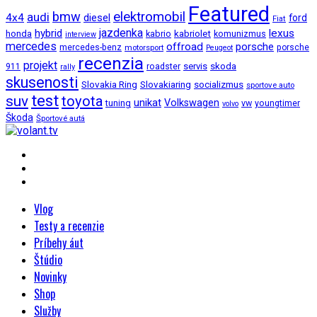
Featured
bmw
elektromobil
audi
4x4
diesel
ford
Fiat
jazdenka
hybrid
lexus
kabriolet
honda
kabrio
komunizmus
interview
mercedes
offroad
porsche
mercedes-benz
motorsport
porsche
Peugeot
recenzia
projekt
roadster
servis
skoda
911
rally
skusenosti
Slovakia Ring
Slovakiaring
socializmus
sportove auto
test
suv
toyota
unikat
Volkswagen
tuning
vw
youngtimer
volvo
Škoda
Športové autá
Vlog
Testy a recenzie
Príbehy áut
Štúdio
Novinky
Shop
Služby