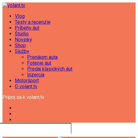
Vlog
Testy a recenzie
Príbehy áut
Štúdio
Novinky
Shop
Služby
Prenájom auta
Fotenie áut
Predaj klasických áut
Inzercia
Motoršport
O volant.tv
Pripoj sa k volant.tv