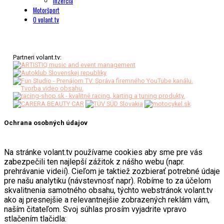
Inzercia
Motoršport
O volant.tv
Partneri volant.tv:
Ochrana osobných údajov
Na stránke volant.tv používame cookies aby sme pre vás
zabezpečili ten najlepší zážitok z nášho webu (napr.
prehrávanie videií). Cieľom je taktiež zozbierať potrebné údaje
pre našu analytiku (návstevnosť napr). Robíme to za účelom
skvalitnenia samotného obsahu, týchto webstránok volant.tv
ako aj presnejšie a relevantnejšie zobrazených reklám vám,
naším čitateľom. Svoj súhlas prosím vyjadrite vpravo
stlačením tlačidla: