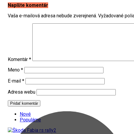
Napíšte komentár
Vaša e-mailová adresa nebude zverejnená.
Vyžadované poli
Komentár
*
Meno
*
E-mail
*
Adresa webu
Nové
Populárne