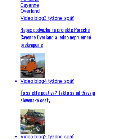
Video blog
3 týždne späť
Repas podvozku na projekte Porsche
Cayenne Overland a jedno nepríjemné
prekvapenie
Video blog
4 týždne späť
To sa ešte používa? Takto sa udržiavajú
slovenské cesty
Video blog
2 týždne späť