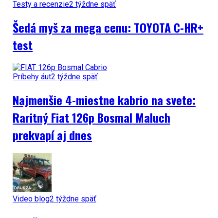
Testy a recenzie
2 týždne späť
Šedá myš za mega cenu: TOYOTA C-HR+
test
Príbehy áut
2 týždne späť
Najmenšie 4-miestne kabrio na svete:
Raritný Fiat 126p Bosmal Maluch
prekvapí aj dnes
Video blog
2 týždne späť