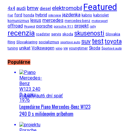
Featured
bmw
elektromobil
audi
4x4
diesel
jazdenka
hybrid
ford
kabriolet
honda
kabrio
Fiat
interview
mercedes
lexus
komunizmus
mercedes-benz
motorsport
projekt
offroad
porsche
porsche 911
Peugeot
rally
recenzia
skusenosti
Slovakia
roadster
servis
skoda
test
suv
toyota
Ring
Slovakiaring
socializmus
sportove auto
unikat
Volkswagen
Škoda
tuning
vw
youngtimer
Športové autá
volvo
Populárne
Príbehy áut
6 dní späť
Legendárne Piano Mercedes-Benz W123
240 D s miliónovým príbehom