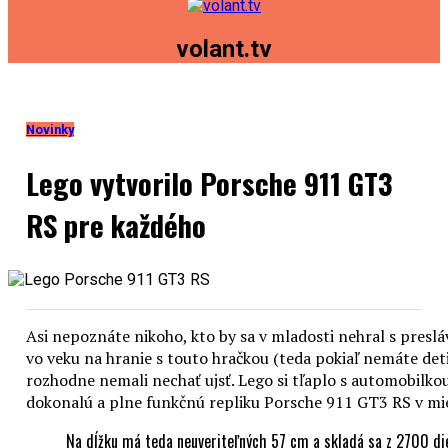
volant.tv
Novinky
Lego vytvorilo Porsche 911 GT3
RS pre každého
Asi nepoznáte nikoho, kto by sa v mladosti nehral s presl
vo veku na hranie s touto hračkou (teda pokiaľ nemáte deti,
rozhodne nemali nechať ujsť. Lego si tľaplo s automobilkou
dokonalú a plne funkčnú repliku Porsche 911 GT3 RS v mie
Na dĺžku má teda neuveriteľných 57 cm a skladá sa z 2700 die