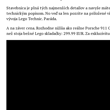
Stavebnica je plná tých najmenších detailov a navyše mát
technickým popisom. No veď sa len pozrite na priložené v
vývoja Lego Technic. Paráda.
A na záver cena. Rozhodne nižšia ako reálne
Porsche 911 
než stoja bežné Lego skladačky: 299.99 EUR. Za exkluzivit