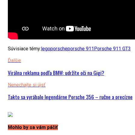
Súvisiace témy:
lego
porsche
porsche 911
Porsche 911 GT3
Ďalšie
Virálna reklama podľa BMW: udržíte oči na Gigi?
Nenechajte si újsť
Takto sa vyrábalo legendárne Porsche 356 – ručne a precízne
Mohlo by sa vám páčiť