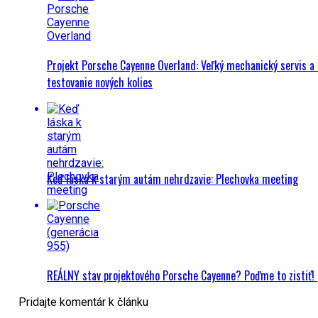
Projekt Porsche Cayenne Overland: Veľký mechanický servis a 
testovanie nových kolies
Keď láska k starým autám nehrdzavie: Plechovka meeting
REÁLNY stav projektového Porsche Cayenne? Poďme to zistiť!
Pridajte komentár k článku