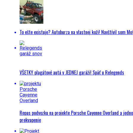
To ešte existuje? Autoburza na vlastnej koži! Navštívil som M
VŠETKY plagátové autá v JEDNEJ garáži! Späť u Relegends
Repas podvozku na projekte Porsche Cayenne Overland a jedn
prekvapenie