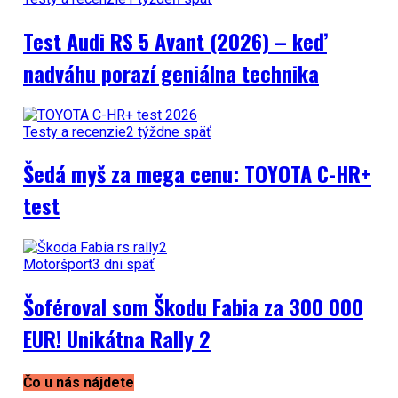
Test Audi RS 5 Avant (2026) – keď
nadváhu porazí geniálna technika
Testy a recenzie
2 týždne späť
Šedá myš za mega cenu: TOYOTA C-HR+
test
Motoršport
3 dni späť
Šoféroval som Škodu Fabia za 300 000
EUR! Unikátna Rally 2
Čo u nás nájdete