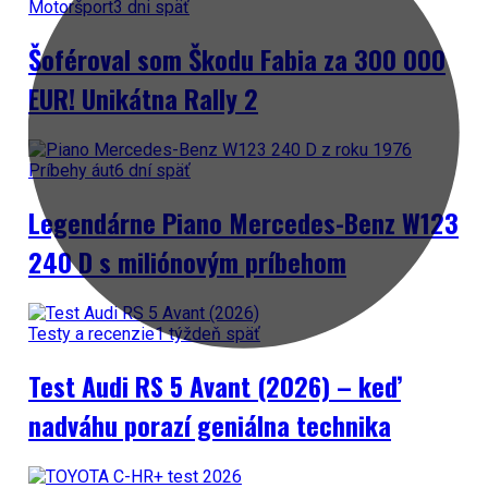
Motoršport
3 dni späť
Šoféroval som Škodu Fabia za 300 000
EUR! Unikátna Rally 2
Príbehy áut
6 dní späť
Legendárne Piano Mercedes-Benz W123
240 D s miliónovým príbehom
Testy a recenzie
1 týždeň späť
Test Audi RS 5 Avant (2026) – keď
nadváhu porazí geniálna technika