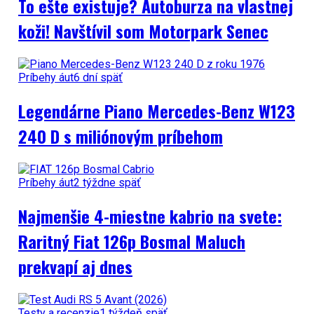
To ešte existuje? Autoburza na vlastnej
koži! Navštívil som Motorpark Senec
Príbehy áut
6 dní späť
Legendárne Piano Mercedes-Benz W123
240 D s miliónovým príbehom
Príbehy áut
2 týždne späť
Najmenšie 4-miestne kabrio na svete:
Raritný Fiat 126p Bosmal Maluch
prekvapí aj dnes
Testy a recenzie
1 týždeň späť