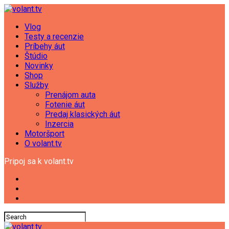
Vlog
Testy a recenzie
Príbehy áut
Štúdio
Novinky
Shop
Služby
Prenájom auta
Fotenie áut
Predaj klasických áut
Inzercia
Motoršport
O volant.tv
Pripoj sa k volant.tv