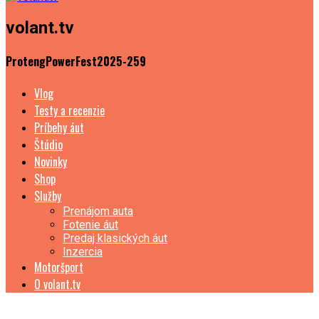
volant.tv
ProtengPowerFest2025-259
Vlog
Testy a recenzie
Príbehy áut
Štúdio
Novinky
Shop
Služby
Prenájom auta
Fotenie áut
Predaj klasických áut
Inzercia
Motoršport
O volant.tv