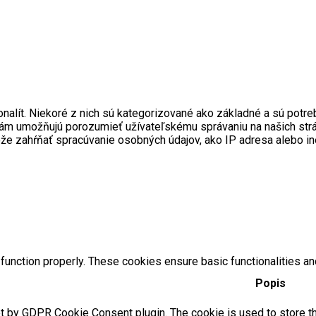
onalít. Niekoré z nich sú kategorizované ako základné a sú pot
ré nám umožňujú porozumieť užívateľskému správaniu na našich s
ôže zahŕňať spracúvanie osobných údajov, ako IP adresa alebo i
function properly. These cookies ensure basic functionalities an
Popis
t by GDPR Cookie Consent plugin. The cookie is used to store the