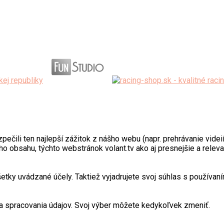
ili ten najlepší zážitok z nášho webu (napr. prehrávanie videií)
o obsahu, týchto webstránok volant.tv ako aj presnejšie a relev
y uvádzané účely. Taktiež vyjadrujete svoj súhlas s používaním
 spracovania údajov. Svoj výber môžete kedykoľvek zmeniť.