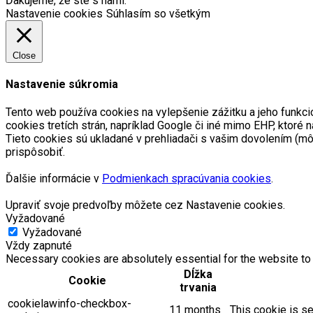
Ďakujeme, že ste s nami.
Nastavenie cookies
Súhlasím so všetkým
Close
Nastavenie súkromia
Tento web používa cookies na vylepšenie zážitku a jeho funkci
cookies tretích strán, napríklad Google či iné mimo EHP, kto
Tieto cookies sú ukladané v prehliadači s vašim dovolením (m
prispôsobiť.
Ďalšie informácie v
Podmienkach spracúvania cookies
.
Upraviť svoje predvoľby môžete cez Nastavenie cookies.
Vyžadované
Vyžadované
Vždy zapnuté
Necessary cookies are absolutely essential for the website to 
Dĺžka
Cookie
trvania
cookielawinfo-checkbox-
11 months
This cookie is se