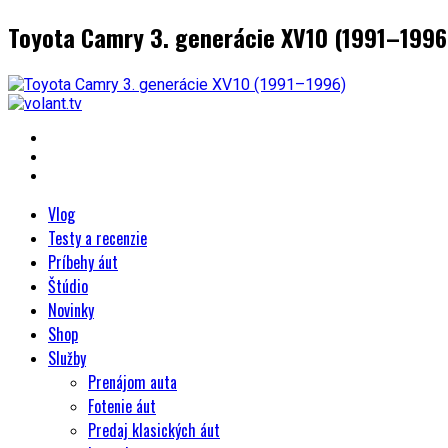
Toyota Camry 3. generácie XV10 (1991–1996
Vlog
Testy a recenzie
Príbehy áut
Štúdio
Novinky
Shop
Služby
Prenájom auta
Fotenie áut
Predaj klasických áut