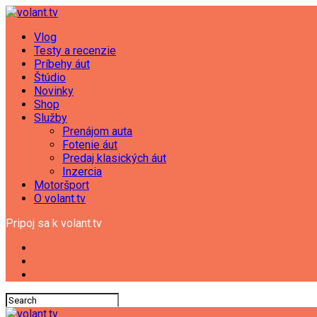
Vlog
Testy a recenzie
Príbehy áut
Štúdio
Novinky
Shop
Služby
Prenájom auta
Fotenie áut
Predaj klasických áut
Inzercia
Motoršport
O volant.tv
Pripoj sa k volant.tv