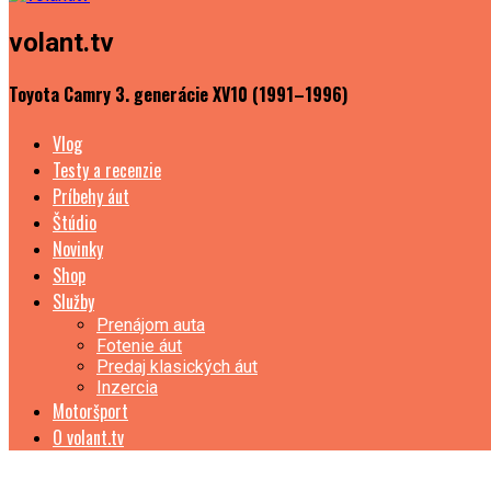
volant.tv
Toyota Camry 3. generácie XV10 (1991–1996)
Vlog
Testy a recenzie
Príbehy áut
Štúdio
Novinky
Shop
Služby
Prenájom auta
Fotenie áut
Predaj klasických áut
Inzercia
Motoršport
O volant.tv