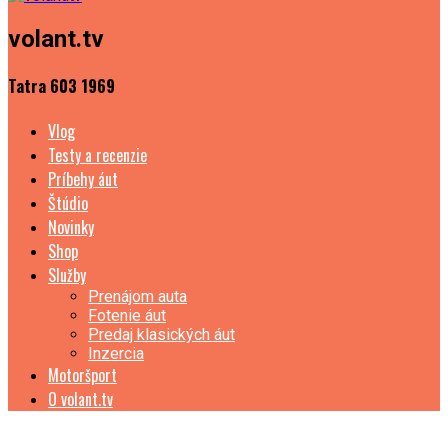
volant.tv
Tatra 603 1969
Vlog
Testy a recenzie
Príbehy áut
Štúdio
Novinky
Shop
Služby
Prenájom auta
Fotenie áut
Predaj klasických áut
Inzercia
Motoršport
O volant.tv