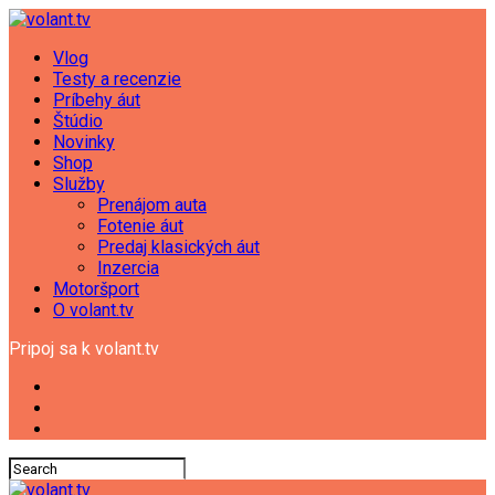
Vlog
Testy a recenzie
Príbehy áut
Štúdio
Novinky
Shop
Služby
Prenájom auta
Fotenie áut
Predaj klasických áut
Inzercia
Motoršport
O volant.tv
Pripoj sa k volant.tv