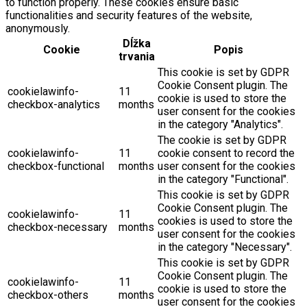
to function properly. These cookies ensure basic
functionalities and security features of the website,
anonymously.
Dĺžka
Cookie
Popis
trvania
This cookie is set by GDPR
Cookie Consent plugin. The
cookielawinfo-
11
cookie is used to store the
checkbox-analytics
months
user consent for the cookies
in the category "Analytics".
The cookie is set by GDPR
cookielawinfo-
11
cookie consent to record the
checkbox-functional
months
user consent for the cookies
in the category "Functional".
This cookie is set by GDPR
Cookie Consent plugin. The
cookielawinfo-
11
cookies is used to store the
checkbox-necessary
months
user consent for the cookies
in the category "Necessary".
This cookie is set by GDPR
Cookie Consent plugin. The
cookielawinfo-
11
cookie is used to store the
checkbox-others
months
user consent for the cookies