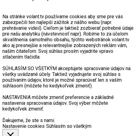
Na stránke volant.tv používame cookies aby sme pre vás
zabezpečili ten najlepší zážitok z nášho webu (napr.
prehrávanie videií). Cieľom je taktiež zozbierať potrebné údaje
pre našu analytiku (návstevnosť napr). Robíme to za účelom
skvalitnenia samotného obsahu, týchto webstránok volant.tv
ako aj presnejšie a relevantnejšie zobrazených reklám vám,
naším čitateľom. Svoj súhlas prosím vyjadrite vpravo
stlačením tlačidla:
SÚHLASÍM SO VŠETKÝM akceptujete spracovanie údajov na
všetky uvádzané účely. Taktiež vyjadrujete svoj súhlas s
používaním údajov, ktoré je možné spracúvať len s vaším
súhlasom (môžete ho kedykoľvek zmeniť).
NASTAVENIA môžete zmeniť preferencie a základné
nastavenia spracovania údajov. Svoj výber môžete
kedykoľvek zmeniť.
Ďakujeme, že ste s nami.
Nastavenie cookies
Súhlasím so všetkým