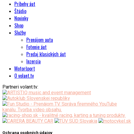
Príbehy áut
Štúdio
Novinky
Shop
Služby
Prenájom auta
Fotenie áut
Predaj klasických áut
Inzercia
Motoršport
O volant.tv
Partneri volant.tv:
Ochrana osobných údajov