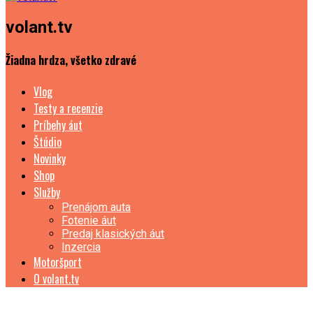
volant.tv
Žiadna hrdza, všetko zdravé
Vlog
Testy a recenzie
Príbehy áut
Štúdio
Novinky
Shop
Služby
Prenájom auta
Fotenie áut
Predaj klasických áut
Inzercia
Motoršport
O volant.tv