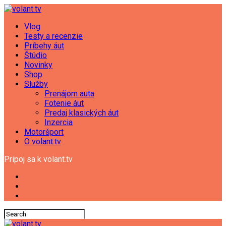
Vlog
Testy a recenzie
Príbehy áut
Štúdio
Novinky
Shop
Služby
Prenájom auta
Fotenie áut
Predaj klasických áut
Inzercia
Motoršport
O volant.tv
Pripoj sa k volant.tv