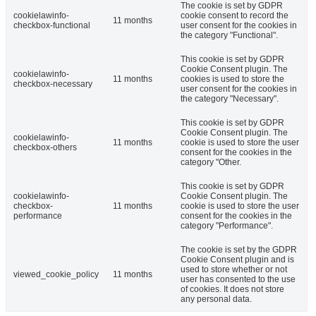
The cookie is set by GDPR
cookielawinfo-
cookie consent to record the
11 months
checkbox-functional
user consent for the cookies in
the category "Functional".
This cookie is set by GDPR
Cookie Consent plugin. The
cookielawinfo-
11 months
cookies is used to store the
checkbox-necessary
user consent for the cookies in
the category "Necessary".
This cookie is set by GDPR
Cookie Consent plugin. The
cookielawinfo-
11 months
cookie is used to store the user
checkbox-others
consent for the cookies in the
category "Other.
This cookie is set by GDPR
cookielawinfo-
Cookie Consent plugin. The
checkbox-
11 months
cookie is used to store the user
performance
consent for the cookies in the
category "Performance".
The cookie is set by the GDPR
Cookie Consent plugin and is
used to store whether or not
viewed_cookie_policy
11 months
user has consented to the use
of cookies. It does not store
any personal data.