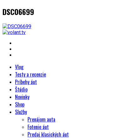
DSC06699
Vlog
Testy a recenzie
Príbehy áut
Štúdio
Novinky
Shop
Služby
Prenájom auta
Fotenie áut
Predaj klasických áut