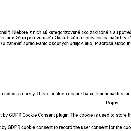
onalít. Niekoré z nich sú kategorizované ako základné a sú pot
ré nám umožňujú porozumieť užívateľskému správaniu na našich s
ôže zahŕňať spracúvanie osobných údajov, ako IP adresa alebo i
function properly. These cookies ensure basic functionalities an
Popis
t by GDPR Cookie Consent plugin. The cookie is used to store the
t by GDPR cookie consent to record the user consent for the cook