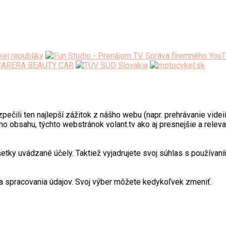
ili ten najlepší zážitok z nášho webu (napr. prehrávanie videií)
o obsahu, týchto webstránok volant.tv ako aj presnejšie a relev
y uvádzané účely. Taktiež vyjadrujete svoj súhlas s používaním
 spracovania údajov. Svoj výber môžete kedykoľvek zmeniť.