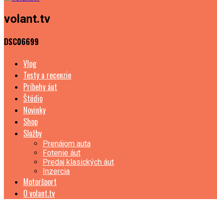
volant.tv
DSC06699
Vlog
Testy a recenzie
Príbehy áut
Štúdio
Novinky
Shop
Služby
Prenájom auta
Fotenie áut
Predaj klasických áut
Inzercia
Motoršport
O volant.tv