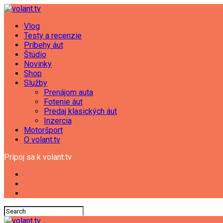
Vlog
Testy a recenzie
Príbehy áut
Štúdio
Novinky
Shop
Služby
Prenájom auta
Fotenie áut
Predaj klasických áut
Inzercia
Motoršport
O volant.tv
Pripoj sa k volant.tv