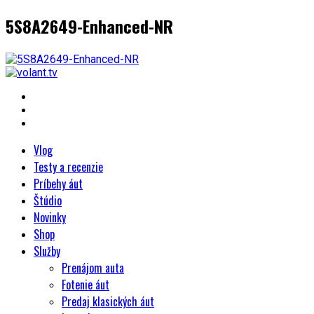
5S8A2649-Enhanced-NR
Vlog
Testy a recenzie
Príbehy áut
Štúdio
Novinky
Shop
Služby
Prenájom auta
Fotenie áut
Predaj klasických áut