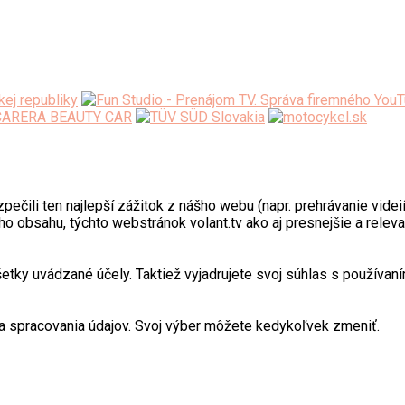
ili ten najlepší zážitok z nášho webu (napr. prehrávanie videií)
o obsahu, týchto webstránok volant.tv ako aj presnejšie a relev
y uvádzané účely. Taktiež vyjadrujete svoj súhlas s používaním
 spracovania údajov. Svoj výber môžete kedykoľvek zmeniť.