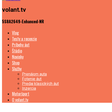
volant.tv
5S8A2649-Enhanced-NR
Vlog
Testy a recenzie
Príbehy áut
Štúdio
Novinky
Shop
Služby
Prenájom auta
Fotenie áut
Predaj klasických áut
Inzercia
Motoršport
O volant.tv