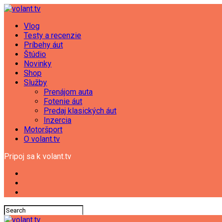
Vlog
Testy a recenzie
Príbehy áut
Štúdio
Novinky
Shop
Služby
Prenájom auta
Fotenie áut
Predaj klasických áut
Inzercia
Motoršport
O volant.tv
Pripoj sa k volant.tv