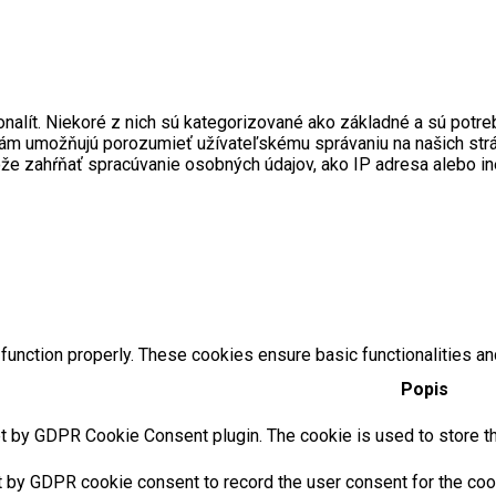
onalít. Niekoré z nich sú kategorizované ako základné a sú pot
ré nám umožňujú porozumieť užívateľskému správaniu na našich s
ôže zahŕňať spracúvanie osobných údajov, ako IP adresa alebo i
function properly. These cookies ensure basic functionalities an
Popis
t by GDPR Cookie Consent plugin. The cookie is used to store the
t by GDPR cookie consent to record the user consent for the cook