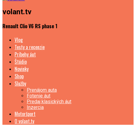
volant.tv
Renault Clio V6 RS phase 1
Vlog
Testy a recenzie
Príbehy áut
Štúdio
Novinky
Shop
Služby
Prenájom auta
Fotenie áut
Predaj klasických áut
Inzercia
Motoršport
O volant.tv