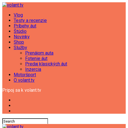
Vlog
Testy a recenzie
Príbehy áut
Štúdio
Novinky
Shop
Služby
Prenájom auta
Fotenie áut
Predaj klasických áut
Inzercia
Motoršport
O volant.tv
Pripoj sa k volant.tv