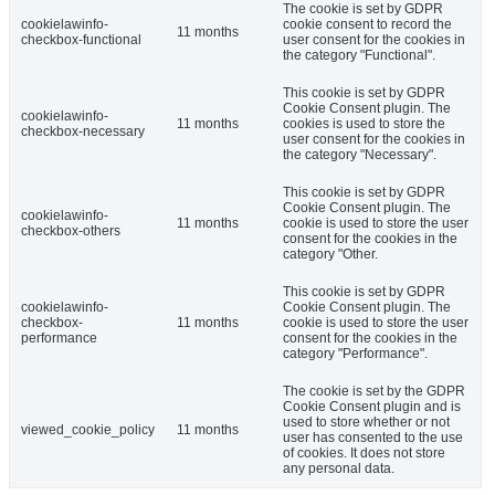
The cookie is set by GDPR
cookielawinfo-
cookie consent to record the
11 months
checkbox-functional
user consent for the cookies in
the category "Functional".
This cookie is set by GDPR
Cookie Consent plugin. The
cookielawinfo-
11 months
cookies is used to store the
checkbox-necessary
user consent for the cookies in
the category "Necessary".
This cookie is set by GDPR
Cookie Consent plugin. The
cookielawinfo-
11 months
cookie is used to store the user
checkbox-others
consent for the cookies in the
category "Other.
This cookie is set by GDPR
cookielawinfo-
Cookie Consent plugin. The
checkbox-
11 months
cookie is used to store the user
performance
consent for the cookies in the
category "Performance".
The cookie is set by the GDPR
Cookie Consent plugin and is
used to store whether or not
viewed_cookie_policy
11 months
user has consented to the use
of cookies. It does not store
any personal data.