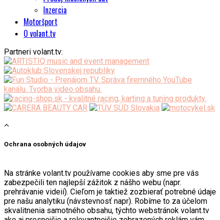
Inzercia
Motoršport
O volant.tv
Partneri volant.tv:
Ochrana osobných údajov
Na stránke volant.tv používame cookies aby sme pre vás
zabezpečili ten najlepší zážitok z nášho webu (napr.
prehrávanie videií). Cieľom je taktiež zozbierať potrebné údaje
pre našu analytiku (návstevnosť napr). Robíme to za účelom
skvalitnenia samotného obsahu, týchto webstránok volant.tv
ako aj presnejšie a relevantnejšie zobrazených reklám vám,