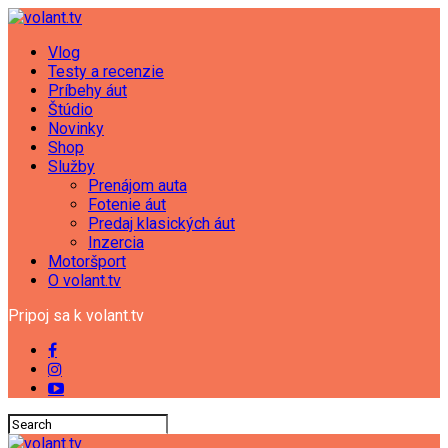
Vlog
Testy a recenzie
Príbehy áut
Štúdio
Novinky
Shop
Služby
Prenájom auta
Fotenie áut
Predaj klasických áut
Inzercia
Motoršport
O volant.tv
Pripoj sa k volant.tv