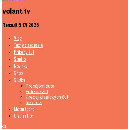
volant.tv
Renault 5 EV 2025
Vlog
Testy a recenzie
Príbehy áut
Štúdio
Novinky
Shop
Služby
Prenájom auta
Fotenie áut
Predaj klasických áut
Inzercia
Motoršport
O volant.tv