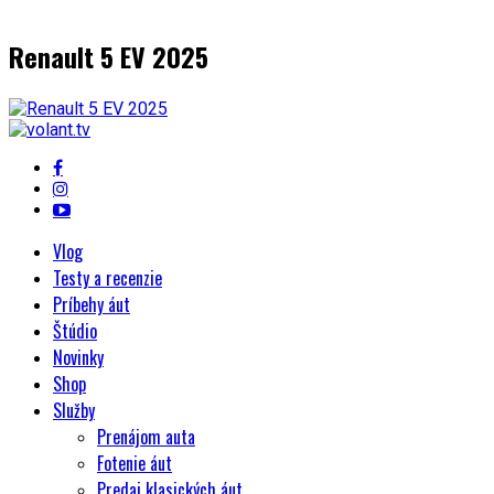
Renault 5 EV 2025
Vlog
Testy a recenzie
Príbehy áut
Štúdio
Novinky
Shop
Služby
Prenájom auta
Fotenie áut
Predaj klasických áut