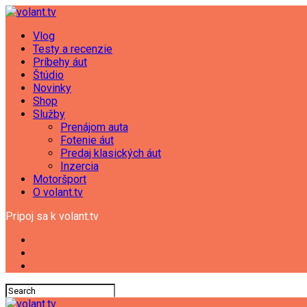
Vlog
Testy a recenzie
Príbehy áut
Štúdio
Novinky
Shop
Služby
Prenájom auta
Fotenie áut
Predaj klasických áut
Inzercia
Motoršport
O volant.tv
Pripoj sa k volant.tv