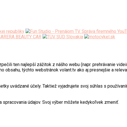
ili ten najlepší zážitok z nášho webu (napr. prehrávanie videií)
o obsahu, týchto webstránok volant.tv ako aj presnejšie a relev
y uvádzané účely. Taktiež vyjadrujete svoj súhlas s používaním
 spracovania údajov. Svoj výber môžete kedykoľvek zmeniť.