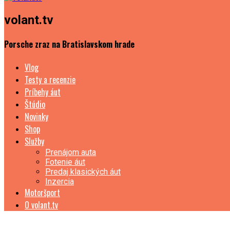
volant.tv
Porsche zraz na Bratislavskom hrade
Vlog
Testy a recenzie
Príbehy áut
Štúdio
Novinky
Shop
Služby
Prenájom auta
Fotenie áut
Predaj klasických áut
Inzercia
Motoršport
O volant.tv