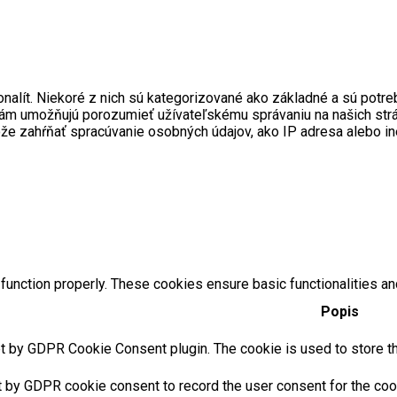
onalít. Niekoré z nich sú kategorizované ako základné a sú pot
ré nám umožňujú porozumieť užívateľskému správaniu na našich s
ôže zahŕňať spracúvanie osobných údajov, ako IP adresa alebo i
function properly. These cookies ensure basic functionalities an
Popis
t by GDPR Cookie Consent plugin. The cookie is used to store the
t by GDPR cookie consent to record the user consent for the cook