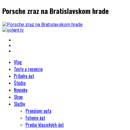
Porsche zraz na Bratislavskom hrade
Vlog
Testy a recenzie
Príbehy áut
Štúdio
Novinky
Shop
Služby
Prenájom auta
Fotenie áut
Predaj klasických áut