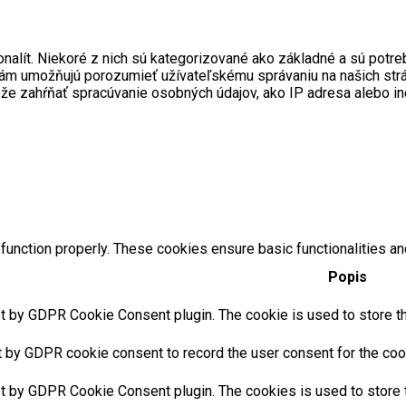
onalít. Niekoré z nich sú kategorizované ako základné a sú pot
ré nám umožňujú porozumieť užívateľskému správaniu na našich s
ôže zahŕňať spracúvanie osobných údajov, ako IP adresa alebo i
function properly. These cookies ensure basic functionalities an
Popis
t by GDPR Cookie Consent plugin. The cookie is used to store the
t by GDPR cookie consent to record the user consent for the cook
et by GDPR Cookie Consent plugin. The cookies is used to store t