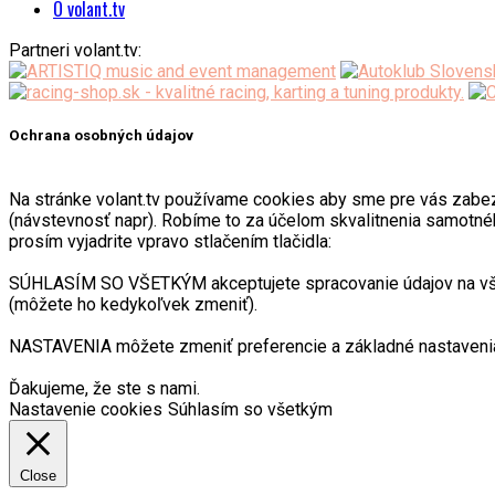
O volant.tv
Partneri volant.tv:
Ochrana osobných údajov
Na stránke volant.tv používame cookies aby sme pre vás zabezpeč
(návstevnosť napr). Robíme to za účelom skvalitnenia samotnéh
prosím vyjadrite vpravo stlačením tlačidla:
SÚHLASÍM SO VŠETKÝM akceptujete spracovanie údajov na všetk
(môžete ho kedykoľvek zmeniť).
NASTAVENIA môžete zmeniť preferencie a základné nastavenia
Ďakujeme, že ste s nami.
Nastavenie cookies
Súhlasím so všetkým
Close