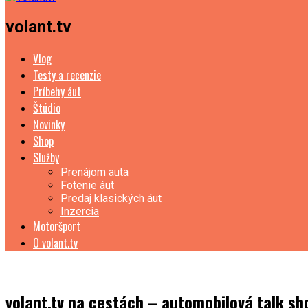
volant.tv
Vlog
Testy a recenzie
Príbehy áut
Štúdio
Novinky
Shop
Služby
Prenájom auta
Fotenie áut
Predaj klasických áut
Inzercia
Motoršport
O volant.tv
volant.tv na cestách – automobilová talk sh