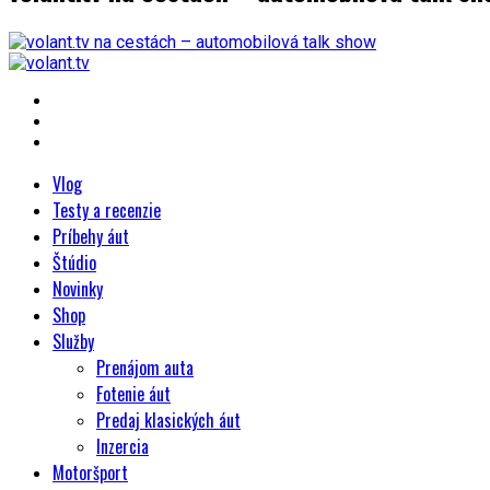
Vlog
Testy a recenzie
Príbehy áut
Štúdio
Novinky
Shop
Služby
Prenájom auta
Fotenie áut
Predaj klasických áut
Inzercia
Motoršport