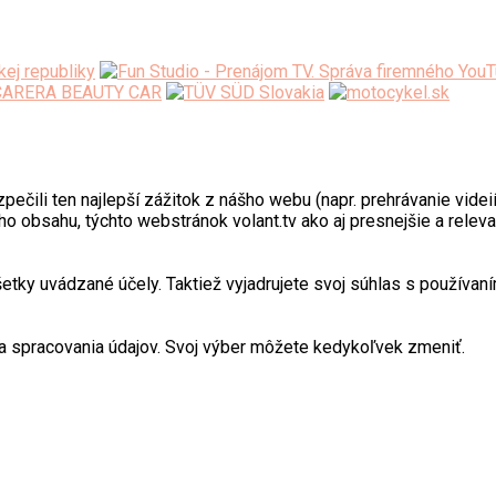
ili ten najlepší zážitok z nášho webu (napr. prehrávanie videií)
o obsahu, týchto webstránok volant.tv ako aj presnejšie a relev
y uvádzané účely. Taktiež vyjadrujete svoj súhlas s používaním
 spracovania údajov. Svoj výber môžete kedykoľvek zmeniť.