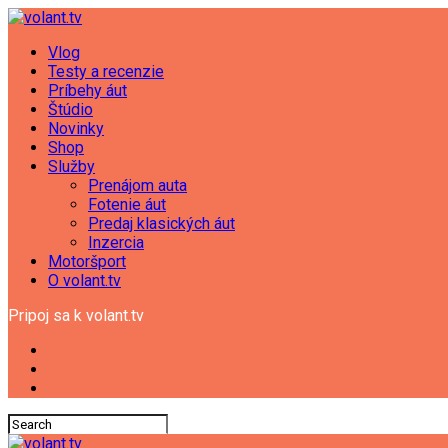
Vlog
Testy a recenzie
Príbehy áut
Štúdio
Novinky
Shop
Služby
Prenájom auta
Fotenie áut
Predaj klasických áut
Inzercia
Motoršport
O volant.tv
Pripoj sa k volant.tv