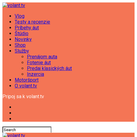
Vlog
Testy a recenzie
Príbehy áut
Štúdio
Novinky
Shop
Služby
Prenájom auta
Fotenie áut
Predaj klasických áut
Inzercia
Motoršport
O volant.tv
Pripoj sa k volant.tv