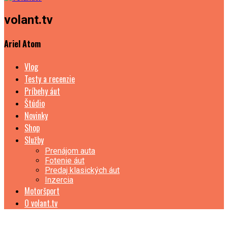
volant.tv
Ariel Atom
Vlog
Testy a recenzie
Príbehy áut
Štúdio
Novinky
Shop
Služby
Prenájom auta
Fotenie áut
Predaj klasických áut
Inzercia
Motoršport
O volant.tv