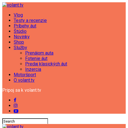
Vlog
Testy a recenzie
Príbehy áut
Štúdio
Novinky
Shop
Služby
Prenájom auta
Fotenie áut
Predaj klasických áut
Inzercia
Motoršport
O volant.tv
Pripoj sa k volant.tv