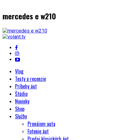
mercedes e w210
Vlog
Testy a recenzie
Príbehy áut
Štúdio
Novinky
Shop
Služby
Prenájom auta
Fotenie áut
Predaj klasických áut