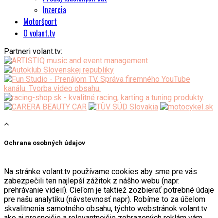
Inzercia
Motoršport
O volant.tv
Partneri volant.tv:
Ochrana osobných údajov
Na stránke volant.tv používame cookies aby sme pre vás
zabezpečili ten najlepší zážitok z nášho webu (napr.
prehrávanie videií). Cieľom je taktiež zozbierať potrebné údaje
pre našu analytiku (návstevnosť napr). Robíme to za účelom
skvalitnenia samotného obsahu, týchto webstránok volant.tv
ako aj presnejšie a relevantnejšie zobrazených reklám vám,