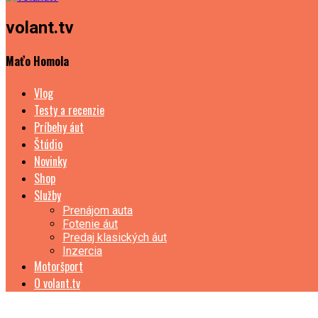
volant.tv
Maťo Homola
Vlog
Testy a recenzie
Príbehy áut
Štúdio
Novinky
Shop
Služby
Prenájom auta
Fotenie áut
Predaj klasických áut
Inzercia
Motoršport
O volant.tv