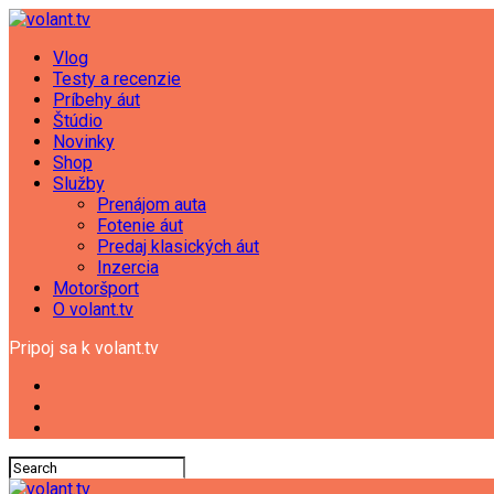
Vlog
Testy a recenzie
Príbehy áut
Štúdio
Novinky
Shop
Služby
Prenájom auta
Fotenie áut
Predaj klasických áut
Inzercia
Motoršport
O volant.tv
Pripoj sa k volant.tv