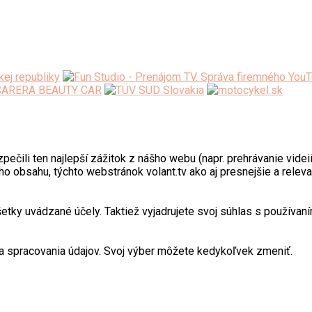
ili ten najlepší zážitok z nášho webu (napr. prehrávanie videií)
o obsahu, týchto webstránok volant.tv ako aj presnejšie a relev
y uvádzané účely. Taktiež vyjadrujete svoj súhlas s používaním
 spracovania údajov. Svoj výber môžete kedykoľvek zmeniť.