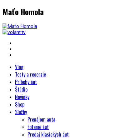
Maťo Homola
Vlog
Testy a recenzie
Príbehy áut
Štúdio
Novinky
Shop
Služby
Prenájom auta
Fotenie áut
Predaj klasických áut