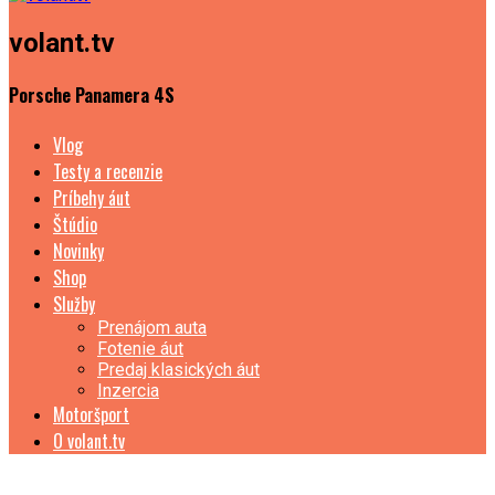
volant.tv
Porsche Panamera 4S
Vlog
Testy a recenzie
Príbehy áut
Štúdio
Novinky
Shop
Služby
Prenájom auta
Fotenie áut
Predaj klasických áut
Inzercia
Motoršport
O volant.tv