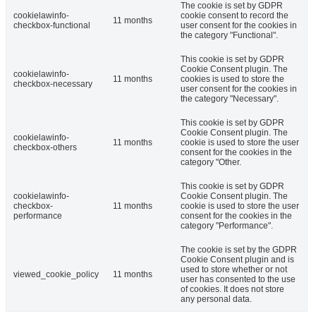
The cookie is set by GDPR
cookielawinfo-
cookie consent to record the
11 months
checkbox-functional
user consent for the cookies in
the category "Functional".
This cookie is set by GDPR
Cookie Consent plugin. The
cookielawinfo-
11 months
cookies is used to store the
checkbox-necessary
user consent for the cookies in
the category "Necessary".
This cookie is set by GDPR
Cookie Consent plugin. The
cookielawinfo-
11 months
cookie is used to store the user
checkbox-others
consent for the cookies in the
category "Other.
This cookie is set by GDPR
cookielawinfo-
Cookie Consent plugin. The
checkbox-
11 months
cookie is used to store the user
performance
consent for the cookies in the
category "Performance".
The cookie is set by the GDPR
Cookie Consent plugin and is
used to store whether or not
viewed_cookie_policy
11 months
user has consented to the use
of cookies. It does not store
any personal data.