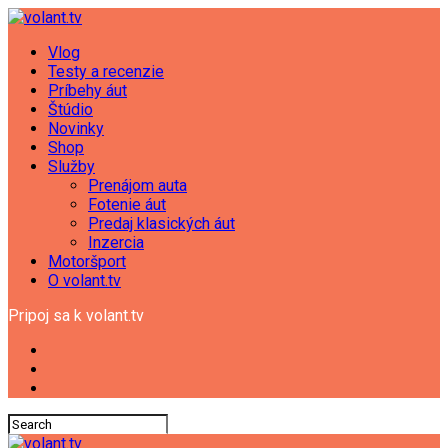
Vlog
Testy a recenzie
Príbehy áut
Štúdio
Novinky
Shop
Služby
Prenájom auta
Fotenie áut
Predaj klasických áut
Inzercia
Motoršport
O volant.tv
Pripoj sa k volant.tv