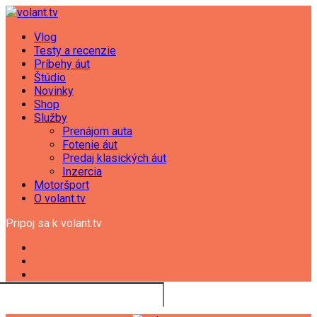
Vlog
Testy a recenzie
Príbehy áut
Štúdio
Novinky
Shop
Služby
Prenájom auta
Fotenie áut
Predaj klasických áut
Inzercia
Motoršport
O volant.tv
Pripoj sa k volant.tv