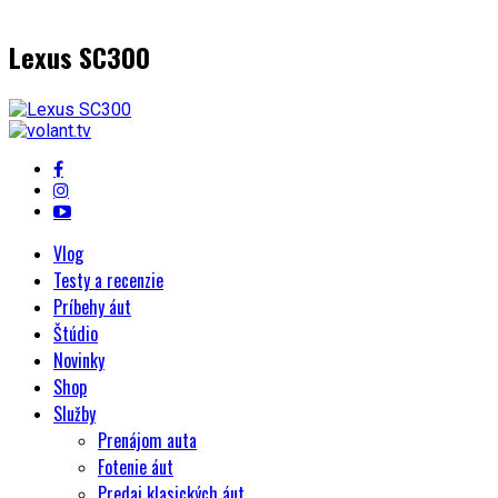
Lexus SC300
Vlog
Testy a recenzie
Príbehy áut
Štúdio
Novinky
Shop
Služby
Prenájom auta
Fotenie áut
Predaj klasických áut