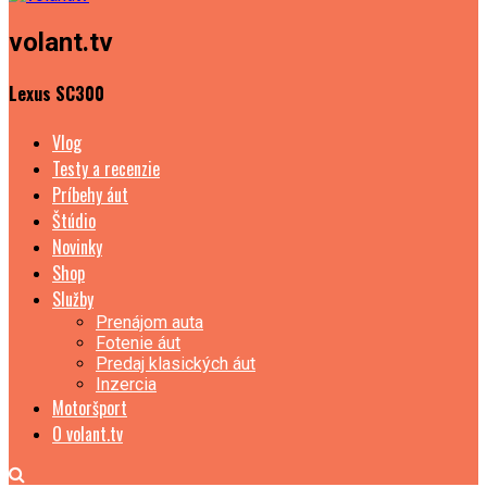
volant.tv
Lexus SC300
Vlog
Testy a recenzie
Príbehy áut
Štúdio
Novinky
Shop
Služby
Prenájom auta
Fotenie áut
Predaj klasických áut
Inzercia
Motoršport
O volant.tv