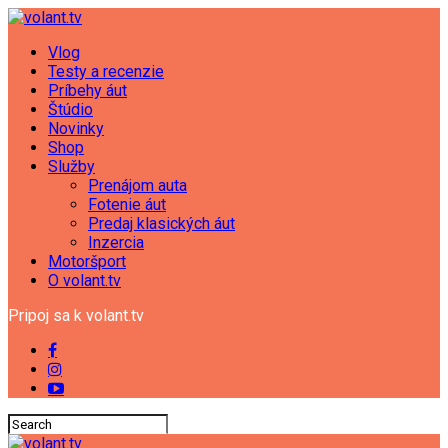
Vlog
Testy a recenzie
Príbehy áut
Štúdio
Novinky
Shop
Služby
Prenájom auta
Fotenie áut
Predaj klasických áut
Inzercia
Motoršport
O volant.tv
Pripoj sa k volant.tv