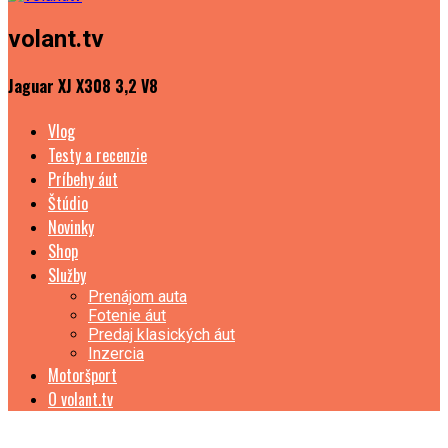
volant.tv
Jaguar XJ X308 3,2 V8
Vlog
Testy a recenzie
Príbehy áut
Štúdio
Novinky
Shop
Služby
Prenájom auta
Fotenie áut
Predaj klasických áut
Inzercia
Motoršport
O volant.tv