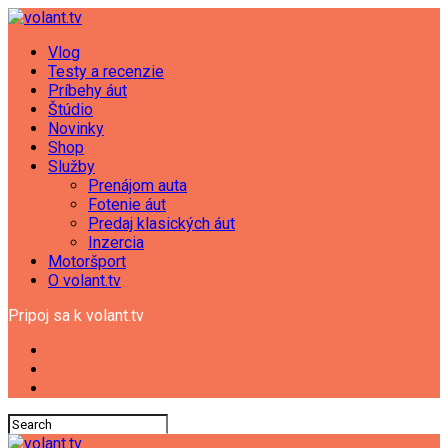
Vlog
Testy a recenzie
Príbehy áut
Štúdio
Novinky
Shop
Služby
Prenájom auta
Fotenie áut
Predaj klasických áut
Inzercia
Motoršport
O volant.tv
Pripoj sa k volant.tv