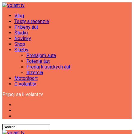
Vlog
Testy a recenzie
Príbehy áut
Štúdio
Novinky
Shop
Služby
Prenájom auta
Fotenie áut
Predaj klasických áut
Inzercia
Motoršport
O volant.tv
Pripoj sa k volant.tv