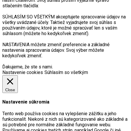
naším čitateľom. Svoj súhlas prosím vyjadrite vpravo
stlačením tlačidla:
SÚHLASÍM SO VŠETKÝM akceptujete spracovanie údajov na
všetky uvádzané účely. Taktiež vyjadrujete svoj súhlas s
používaním údajov, ktoré je možné spracúvať len s vaším
súhlasom (môžete ho kedykoľvek zmeniť).
NASTAVENIA môžete zmeniť preferencie a základné
nastavenia spracovania údajov. Svoj výber môžete
kedykoľvek zmeniť.
Ďakujeme, že ste s nami.
Nastavenie cookies
Súhlasím so všetkým
Close
Nastavenie súkromia
Tento web používa cookies na vylepšenie zážitku a jeho
funkcionalít. Niekoré z nich sú kategorizované ako základné a
sú potrebné pre normálne základné fungovanie webu.
Používame aj cookies tretích strán, napríklad Google či iné