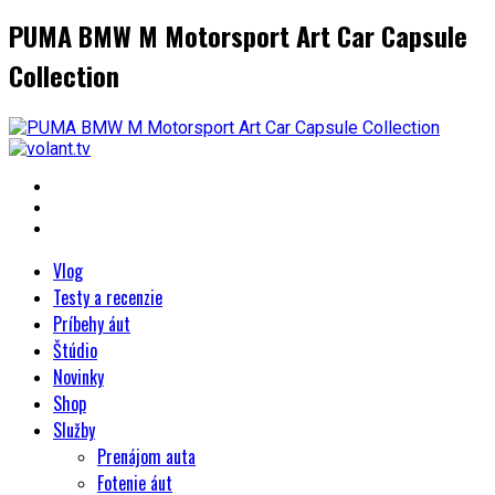
PUMA BMW M Motorsport Art Car Capsule
Collection
Vlog
Testy a recenzie
Príbehy áut
Štúdio
Novinky
Shop
Služby
Prenájom auta
Fotenie áut