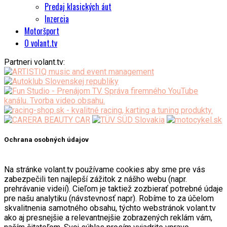
Predaj klasických áut
Inzercia
Motoršport
O volant.tv
Partneri volant.tv:
Ochrana osobných údajov
Na stránke volant.tv používame cookies aby sme pre vás
zabezpečili ten najlepší zážitok z nášho webu (napr.
prehrávanie videií). Cieľom je taktiež zozbierať potrebné údaje
pre našu analytiku (návstevnosť napr). Robíme to za účelom
skvalitnenia samotného obsahu, týchto webstránok volant.tv
ako aj presnejšie a relevantnejšie zobrazených reklám vám,