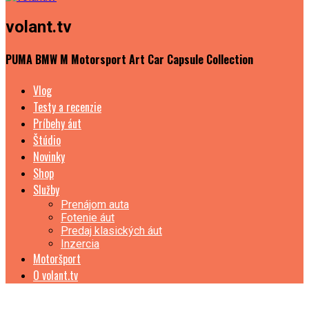
volant.tv
PUMA BMW M Motorsport Art Car Capsule Collection
Vlog
Testy a recenzie
Príbehy áut
Štúdio
Novinky
Shop
Služby
Prenájom auta
Fotenie áut
Predaj klasických áut
Inzercia
Motoršport
O volant.tv