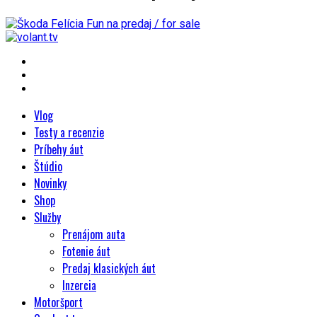
Vlog
Testy a recenzie
Príbehy áut
Štúdio
Novinky
Shop
Služby
Prenájom auta
Fotenie áut
Predaj klasických áut
Inzercia
Motoršport