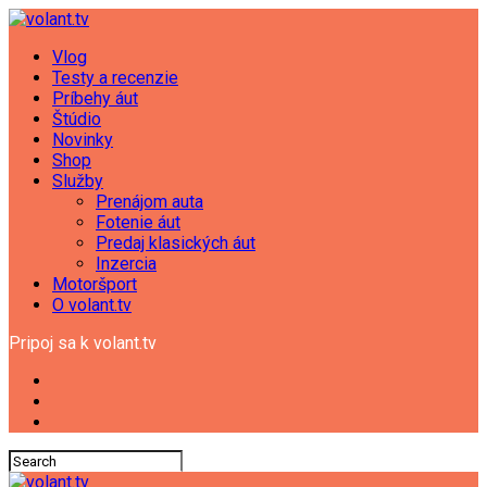
Vlog
Testy a recenzie
Príbehy áut
Štúdio
Novinky
Shop
Služby
Prenájom auta
Fotenie áut
Predaj klasických áut
Inzercia
Motoršport
O volant.tv
Pripoj sa k volant.tv