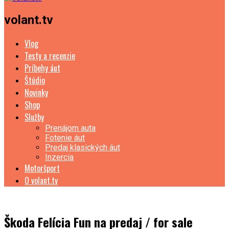
volant.tv
Vlog
Testy a recenzie
Príbehy áut
Štúdio
Novinky
Shop
Služby
Prenájom auta
Fotenie áut
Predaj klasických áut
Inzercia
Motoršport
O volant.tv
Škoda Felícia Fun na predaj / for sale