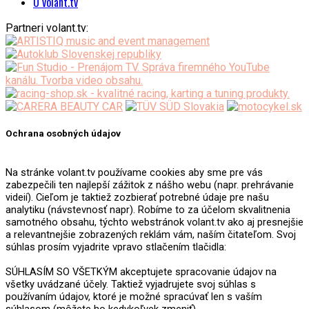
O volant.tv
Partneri volant.tv:
Ochrana osobných údajov
Na stránke volant.tv používame cookies aby sme pre vás
zabezpečili ten najlepší zážitok z nášho webu (napr. prehrávanie
videií). Cieľom je taktiež zozbierať potrebné údaje pre našu
analytiku (návstevnosť napr). Robíme to za účelom skvalitnenia
samotného obsahu, týchto webstránok volant.tv ako aj presnejšie
a relevantnejšie zobrazených reklám vám, naším čitateľom. Svoj
súhlas prosím vyjadrite vpravo stlačením tlačidla:
SÚHLASÍM SO VŠETKÝM akceptujete spracovanie údajov na
všetky uvádzané účely. Taktiež vyjadrujete svoj súhlas s
používaním údajov, ktoré je možné spracúvať len s vaším
súhlasom (môžete ho kedykoľvek zmeniť).