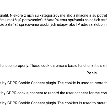
onalít. Niekoré z nich sú kategorizované ako základné a sú pot
ré nám umožňujú porozumieť užívateľskému správaniu na našich s
ôže zahŕňať spracúvanie osobných údajov, ako IP adresa alebo i
function properly. These cookies ensure basic functionalities an
Popis
t by GDPR Cookie Consent plugin. The cookie is used to store the
t by GDPR cookie consent to record the user consent for the cook
et by GDPR Cookie Consent plugin. The cookies is used to store t