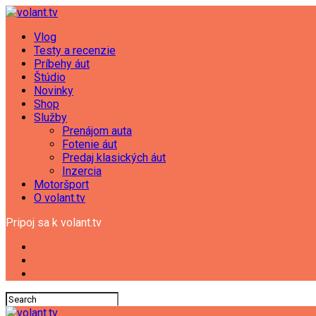
Vlog
Testy a recenzie
Príbehy áut
Štúdio
Novinky
Shop
Služby
Prenájom auta
Fotenie áut
Predaj klasických áut
Inzercia
Motoršport
O volant.tv
Pripoj sa k volant.tv