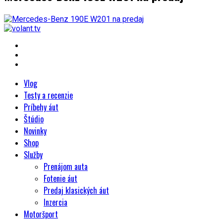
Vlog
Testy a recenzie
Príbehy áut
Štúdio
Novinky
Shop
Služby
Prenájom auta
Fotenie áut
Predaj klasických áut
Inzercia
Motoršport