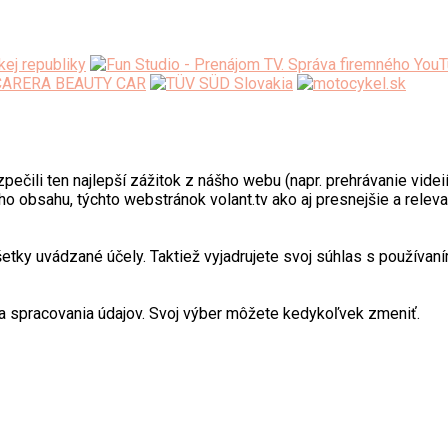
ili ten najlepší zážitok z nášho webu (napr. prehrávanie videií)
o obsahu, týchto webstránok volant.tv ako aj presnejšie a relev
y uvádzané účely. Taktiež vyjadrujete svoj súhlas s používaním
 spracovania údajov. Svoj výber môžete kedykoľvek zmeniť.