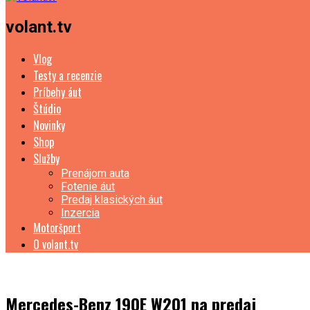
volant.tv
Vlog
Testy a recenzie
Príbehy áut
Štúdio
Novinky
Shop
Služby
Prenájom auta
Fotenie áut
Predaj klasických áut
Inzercia
Motoršport
O volant.tv
Mercedes-Benz 190E W201 na predaj