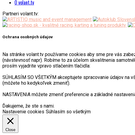
O volant.tv
Partneri volant.tv:
Ochrana osobných údajov
Na stránke volant.tv používame cookies aby sme pre vás zabezpeč
(návstevnosť napr). Robíme to za účelom skvalitnenia samotnéh
prosím vyjadrite vpravo stlačením tlačidla:
SÚHLASÍM SO VŠETKÝM akceptujete spracovanie údajov na všetk
(môžete ho kedykoľvek zmeniť).
NASTAVENIA môžete zmeniť preferencie a základné nastavenia
Ďakujeme, že ste s nami.
Nastavenie cookies
Súhlasím so všetkým
Close