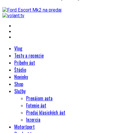
Vlog
Testy a recenzie
Príbehy áut
Štúdio
Novinky
Shop
Služby
Prenájom auta
Fotenie áut
Predaj klasických áut
Inzercia
Motoršport