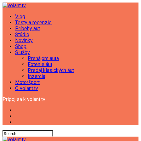
Vlog
Testy a recenzie
Príbehy áut
Štúdio
Novinky
Shop
Služby
Prenájom auta
Fotenie áut
Predaj klasických áut
Inzercia
Motoršport
O volant.tv
Pripoj sa k volant.tv