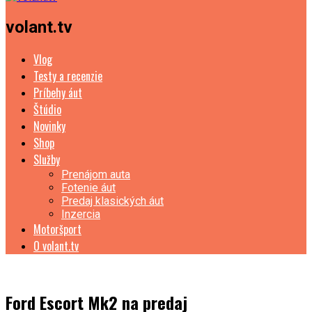
volant.tv
Vlog
Testy a recenzie
Príbehy áut
Štúdio
Novinky
Shop
Služby
Prenájom auta
Fotenie áut
Predaj klasických áut
Inzercia
Motoršport
O volant.tv
Ford Escort Mk2 na predaj