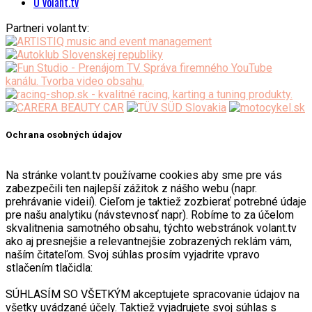
O volant.tv
Partneri volant.tv:
Ochrana osobných údajov
Na stránke volant.tv používame cookies aby sme pre vás
zabezpečili ten najlepší zážitok z nášho webu (napr.
prehrávanie videií). Cieľom je taktiež zozbierať potrebné údaje
pre našu analytiku (návstevnosť napr). Robíme to za účelom
skvalitnenia samotného obsahu, týchto webstránok volant.tv
ako aj presnejšie a relevantnejšie zobrazených reklám vám,
naším čitateľom. Svoj súhlas prosím vyjadrite vpravo
stlačením tlačidla:
SÚHLASÍM SO VŠETKÝM akceptujete spracovanie údajov na
všetky uvádzané účely. Taktiež vyjadrujete svoj súhlas s