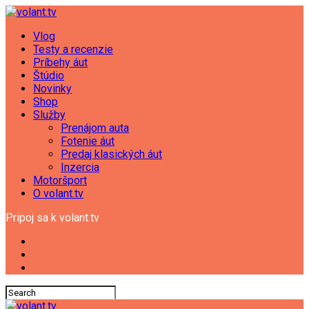
Vlog
Testy a recenzie
Príbehy áut
Štúdio
Novinky
Shop
Služby
Prenájom auta
Fotenie áut
Predaj klasických áut
Inzercia
Motoršport
O volant.tv
Pripoj sa k volant.tv