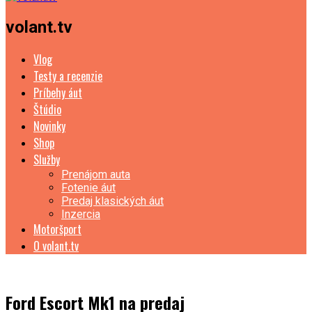
volant.tv
Vlog
Testy a recenzie
Príbehy áut
Štúdio
Novinky
Shop
Služby
Prenájom auta
Fotenie áut
Predaj klasických áut
Inzercia
Motoršport
O volant.tv
Ford Escort Mk1 na predaj