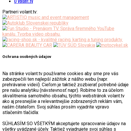
O volant.tv
Partneri volant.tv:
Ochrana osobných údajov
Na stránke volant.tv používame cookies aby sme pre vás
zabezpečili ten najlepší zážitok z nášho webu (napr.
prehrávanie videií). Cieľom je taktiež zozbierať potrebné údaje
pre našu analytiku (návstevnosť napr). Robíme to za účelom
skvalitnenia samotného obsahu, týchto webstránok volant.tv
ako aj presnejšie a relevantnejšie zobrazených reklám vám,
naším čitateľom. Svoj súhlas prosím vyjadrite vpravo
stlačením tlačidla:
SÚHLASÍM SO VŠETKÝM akceptujete spracovanie údajov na
všetky uvádzané účely. Taktiež vyjadrujete svoj súhlas s