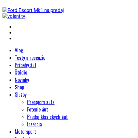
Vlog
Testy a recenzie
Príbehy áut
Štúdio
Novinky
Shop
Služby
Prenájom auta
Fotenie áut
Predaj klasických áut
Inzercia
Motoršport