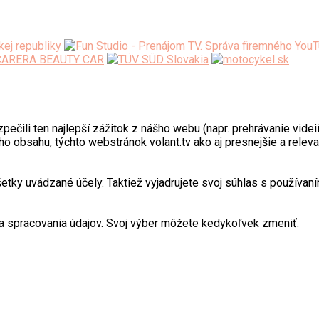
ili ten najlepší zážitok z nášho webu (napr. prehrávanie videií)
o obsahu, týchto webstránok volant.tv ako aj presnejšie a relev
y uvádzané účely. Taktiež vyjadrujete svoj súhlas s používaním
 spracovania údajov. Svoj výber môžete kedykoľvek zmeniť.