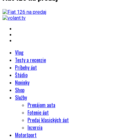
Vlog
Testy a recenzie
Príbehy áut
Štúdio
Novinky
Shop
Služby
Prenájom auta
Fotenie áut
Predaj klasických áut
Inzercia
Motoršport