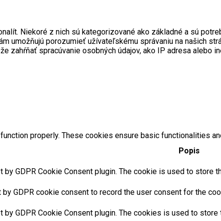
onalít. Niekoré z nich sú kategorizované ako základné a sú pot
ré nám umožňujú porozumieť užívateľskému správaniu na našich s
ôže zahŕňať spracúvanie osobných údajov, ako IP adresa alebo i
function properly. These cookies ensure basic functionalities an
Popis
t by GDPR Cookie Consent plugin. The cookie is used to store the
t by GDPR cookie consent to record the user consent for the cook
et by GDPR Cookie Consent plugin. The cookies is used to store t