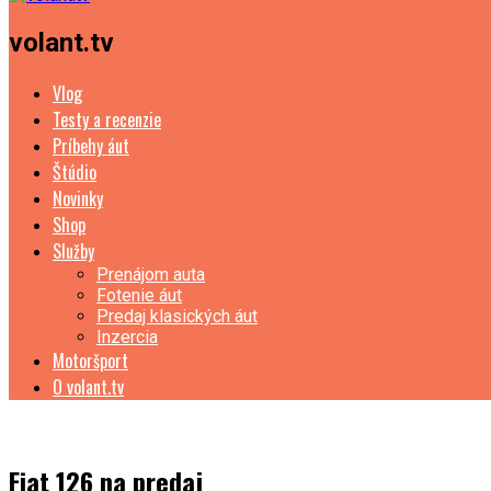
volant.tv
Vlog
Testy a recenzie
Príbehy áut
Štúdio
Novinky
Shop
Služby
Prenájom auta
Fotenie áut
Predaj klasických áut
Inzercia
Motoršport
O volant.tv
Fiat 126 na predaj