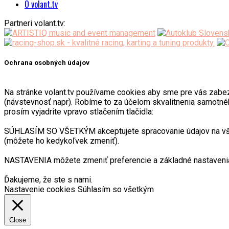
O volant.tv
Partneri volant.tv:
Ochrana osobných údajov
Na stránke volant.tv používame cookies aby sme pre vás zabezpeč
(návstevnosť napr). Robíme to za účelom skvalitnenia samotnéh
prosím vyjadrite vpravo stlačením tlačidla:
SÚHLASÍM SO VŠETKÝM akceptujete spracovanie údajov na všetk
(môžete ho kedykoľvek zmeniť).
NASTAVENIA môžete zmeniť preferencie a základné nastavenia
Ďakujeme, že ste s nami.
Nastavenie cookies
Súhlasím so všetkým
Close