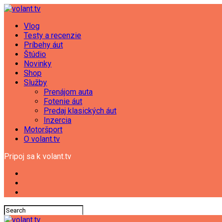
Vlog
Testy a recenzie
Príbehy áut
Štúdio
Novinky
Shop
Služby
Prenájom auta
Fotenie áut
Predaj klasických áut
Inzercia
Motoršport
O volant.tv
Pripoj sa k volant.tv