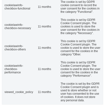
The cookie is set by GDPR
cookielawinfo-
cookie consent to record the
11 months
checkbox-functional
user consent for the cookies in
the category "Functional".
This cookie is set by GDPR
Cookie Consent plugin. The
cookielawinfo-
11 months
cookies is used to store the
checkbox-necessary
user consent for the cookies in
the category "Necessary".
This cookie is set by GDPR
Cookie Consent plugin. The
cookielawinfo-
11 months
cookie is used to store the user
checkbox-others
consent for the cookies in the
category "Other.
This cookie is set by GDPR
cookielawinfo-
Cookie Consent plugin. The
checkbox-
11 months
cookie is used to store the user
performance
consent for the cookies in the
category "Performance".
The cookie is set by the GDPR
Cookie Consent plugin and is
used to store whether or not
viewed_cookie_policy
11 months
user has consented to the use
of cookies. It does not store
any personal data.