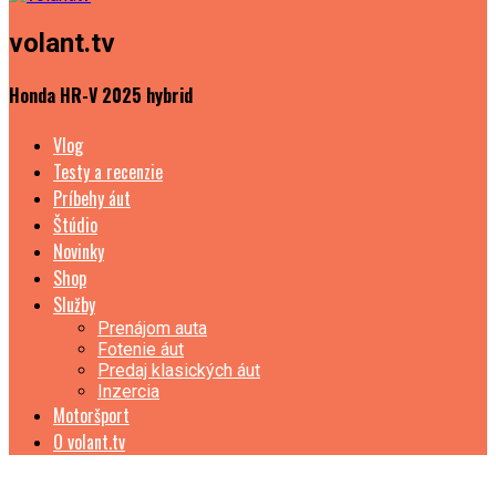
volant.tv
Honda HR-V 2025 hybrid
Vlog
Testy a recenzie
Príbehy áut
Štúdio
Novinky
Shop
Služby
Prenájom auta
Fotenie áut
Predaj klasických áut
Inzercia
Motoršport
O volant.tv