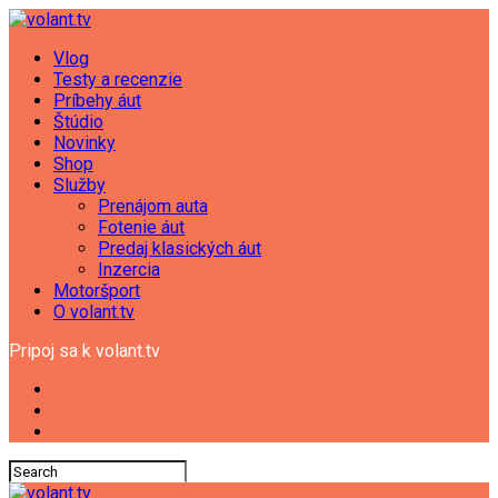
Vlog
Testy a recenzie
Príbehy áut
Štúdio
Novinky
Shop
Služby
Prenájom auta
Fotenie áut
Predaj klasických áut
Inzercia
Motoršport
O volant.tv
Pripoj sa k volant.tv