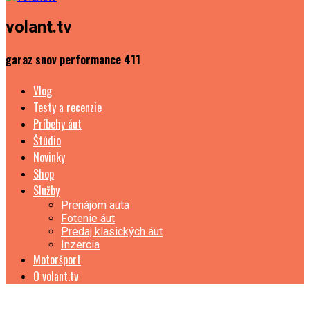
volant.tv
garaz snov performance 411
Vlog
Testy a recenzie
Príbehy áut
Štúdio
Novinky
Shop
Služby
Prenájom auta
Fotenie áut
Predaj klasických áut
Inzercia
Motoršport
O volant.tv