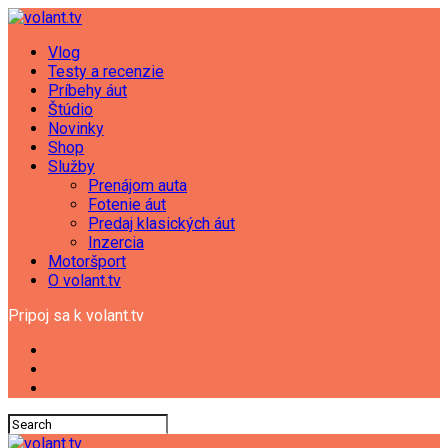
Vlog
Testy a recenzie
Príbehy áut
Štúdio
Novinky
Shop
Služby
Prenájom auta
Fotenie áut
Predaj klasických áut
Inzercia
Motoršport
O volant.tv
Pripoj sa k volant.tv