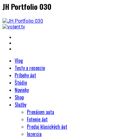
JH Portfolio 030
Vlog
Testy a recenzie
Príbehy áut
Štúdio
Novinky
Shop
Služby
Prenájom auta
Fotenie áut
Predaj klasických áut
Inzercia