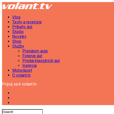
Vlog
Testy a recenzie
Príbehy áut
Štúdio
Novinky
Shop
Služby
Prenájom auta
Fotenie áut
Predaj klasických áut
Inzercia
Motoršport
O volant.tv
Pripoj sa k volant.tv