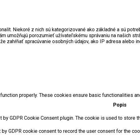
onalít. Niekoré z nich sú kategorizované ako základné a sú pot
ré nám umožňujú porozumieť užívateľskému správaniu na našich s
ôže zahŕňať spracúvanie osobných údajov, ako IP adresa alebo i
function properly. These cookies ensure basic functionalities an
Popis
t by GDPR Cookie Consent plugin. The cookie is used to store the
t by GDPR cookie consent to record the user consent for the cook