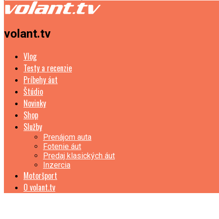
volant.tv
Vlog
Testy a recenzie
Príbehy áut
Štúdio
Novinky
Shop
Služby
Prenájom auta
Fotenie áut
Predaj klasických áut
Inzercia
Motoršport
O volant.tv