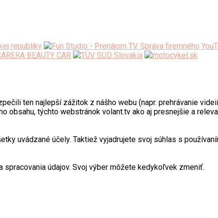
ili ten najlepší zážitok z nášho webu (napr. prehrávanie videií)
o obsahu, týchto webstránok volant.tv ako aj presnejšie a relev
y uvádzané účely. Taktiež vyjadrujete svoj súhlas s používaním
 spracovania údajov. Svoj výber môžete kedykoľvek zmeniť.