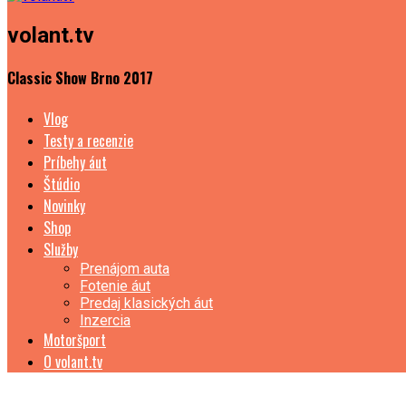
volant.tv
Classic Show Brno 2017
Vlog
Testy a recenzie
Príbehy áut
Štúdio
Novinky
Shop
Služby
Prenájom auta
Fotenie áut
Predaj klasických áut
Inzercia
Motoršport
O volant.tv