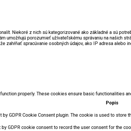
onalít. Niekoré z nich sú kategorizované ako základné a sú pot
ré nám umožňujú porozumieť užívateľskému správaniu na našich s
ôže zahŕňať spracúvanie osobných údajov, ako IP adresa alebo i
function properly. These cookies ensure basic functionalities an
Popis
t by GDPR Cookie Consent plugin. The cookie is used to store the
t by GDPR cookie consent to record the user consent for the cook