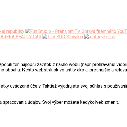
ili ten najlepší zážitok z nášho webu (napr. prehrávanie videií)
o obsahu, týchto webstránok volant.tv ako aj presnejšie a relev
y uvádzané účely. Taktiež vyjadrujete svoj súhlas s používaním
 spracovania údajov. Svoj výber môžete kedykoľvek zmeniť.