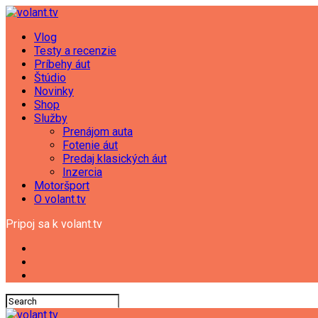
Vlog
Testy a recenzie
Príbehy áut
Štúdio
Novinky
Shop
Služby
Prenájom auta
Fotenie áut
Predaj klasických áut
Inzercia
Motoršport
O volant.tv
Pripoj sa k volant.tv