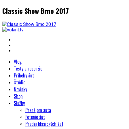
Classic Show Brno 2017
Vlog
Testy a recenzie
Príbehy áut
Štúdio
Novinky
Shop
Služby
Prenájom auta
Fotenie áut
Predaj klasických áut