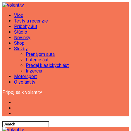
Vlog
Testy a recenzie
Príbehy áut
Štúdio
Novinky
Shop
Služby
Prenájom auta
Fotenie áut
Predaj klasických áut
Inzercia
Motoršport
O volant.tv
Pripoj sa k volant.tv