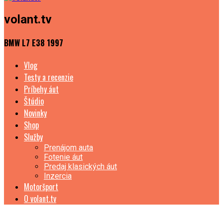
volant.tv
BMW L7 E38 1997
Vlog
Testy a recenzie
Príbehy áut
Štúdio
Novinky
Shop
Služby
Prenájom auta
Fotenie áut
Predaj klasických áut
Inzercia
Motoršport
O volant.tv