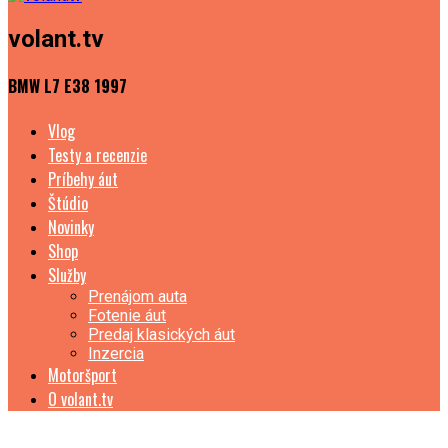
volant.tv
BMW L7 E38 1997
Vlog
Testy a recenzie
Príbehy áut
Štúdio
Novinky
Shop
Služby
Prenájom auta
Fotenie áut
Predaj klasických áut
Inzercia
Motoršport
O volant.tv