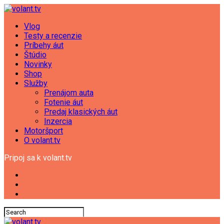
Vlog
Testy a recenzie
Príbehy áut
Štúdio
Novinky
Shop
Služby
Prenájom auta
Fotenie áut
Predaj klasických áut
Inzercia
Motoršport
O volant.tv
Pripoj sa k volant.tv