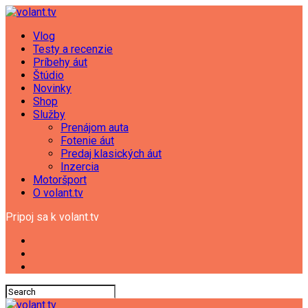
Vlog
Testy a recenzie
Príbehy áut
Štúdio
Novinky
Shop
Služby
Prenájom auta
Fotenie áut
Predaj klasických áut
Inzercia
Motoršport
O volant.tv
Pripoj sa k volant.tv