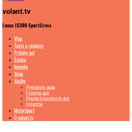
volant.tv
Lexus IS300 SportCross
Vlog
Testy a recenzie
Príbehy áut
Štúdio
Novinky
Shop
Služby
Prenájom auta
Fotenie áut
Predaj klasických áut
Inzercia
Motoršport
O volant.tv