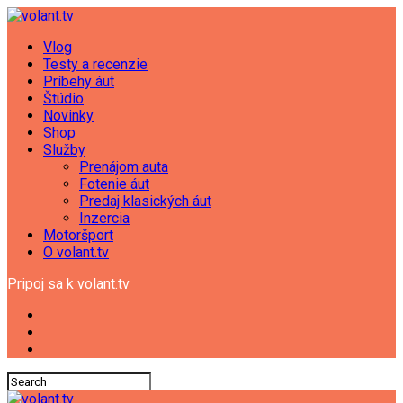
Vlog
Testy a recenzie
Príbehy áut
Štúdio
Novinky
Shop
Služby
Prenájom auta
Fotenie áut
Predaj klasických áut
Inzercia
Motoršport
O volant.tv
Pripoj sa k volant.tv