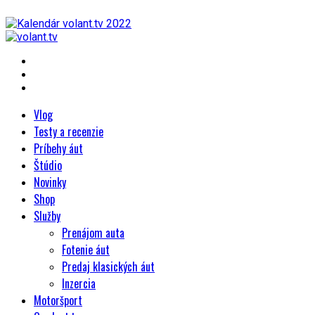
Vlog
Testy a recenzie
Príbehy áut
Štúdio
Novinky
Shop
Služby
Prenájom auta
Fotenie áut
Predaj klasických áut
Inzercia
Motoršport