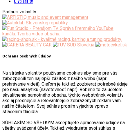
O volant.tv
Partneri volant.tv:
Ochrana osobných údajov
Na stránke volant.tv používame cookies aby sme pre vás
zabezpečili ten najlepší zážitok z nášho webu (napr.
prehrávanie videií). Cieľom je taktiež zozbierať potrebné údaje
pre našu analytiku (návstevnosť napr). Robíme to za účelom
skvalitnenia samotného obsahu, týchto webstránok volant.tv
ako aj presnejšie a relevantnejšie zobrazených reklám vám,
naším čitateľom. Svoj súhlas prosím vyjadrite vpravo
stlačením tlačidla:
SÚHLASÍM SO VŠETKÝM akceptujete spracovanie údajov na
všetky uvádzané účely. Taktiež vyjadrujete svoj súhlas s