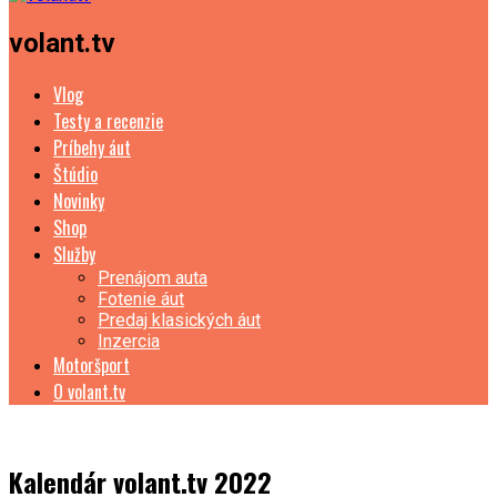
volant.tv
Vlog
Testy a recenzie
Príbehy áut
Štúdio
Novinky
Shop
Služby
Prenájom auta
Fotenie áut
Predaj klasických áut
Inzercia
Motoršport
O volant.tv
Kalendár volant.tv 2022