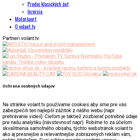
Predaj klasických áut
Inzercia
Motoršport
O volant.tv
Partneri volant.tv:
Ochrana osobných údajov
Na stránke volant.tv používame cookies aby sme pre vás
zabezpečili ten najlepší zážitok z nášho webu (napr.
prehrávanie videií). Cieľom je taktiež zozbierať potrebné údaje
pre našu analytiku (návstevnosť napr). Robíme to za účelom
skvalitnenia samotného obsahu, týchto webstránok volant.tv
ako aj presnejšie a relevantnejšie zobrazených reklám vám,