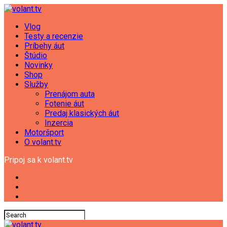
Vlog
Testy a recenzie
Príbehy áut
Štúdio
Novinky
Shop
Služby
Prenájom auta
Fotenie áut
Predaj klasických áut
Inzercia
Motoršport
O volant.tv
Pripoj sa k volant.tv