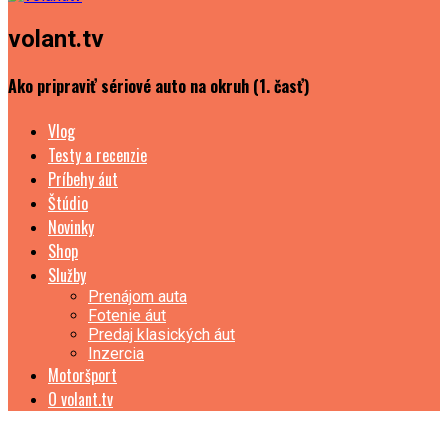
volant.tv
Ako pripraviť sériové auto na okruh (1. časť)
Vlog
Testy a recenzie
Príbehy áut
Štúdio
Novinky
Shop
Služby
Prenájom auta
Fotenie áut
Predaj klasických áut
Inzercia
Motoršport
O volant.tv