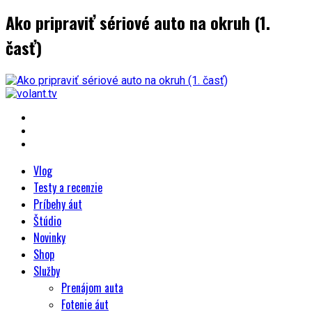
Ako pripraviť sériové auto na okruh (1.
časť)
Vlog
Testy a recenzie
Príbehy áut
Štúdio
Novinky
Shop
Služby
Prenájom auta
Fotenie áut