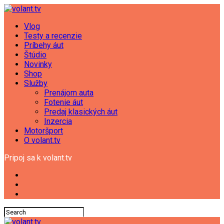
Vlog
Testy a recenzie
Príbehy áut
Štúdio
Novinky
Shop
Služby
Prenájom auta
Fotenie áut
Predaj klasických áut
Inzercia
Motoršport
O volant.tv
Pripoj sa k volant.tv