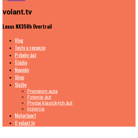
volant.tv
Lexus NX350h Overtrail
Vlog
Testy a recenzie
Príbehy áut
Štúdio
Novinky
Shop
Služby
Prenájom auta
Fotenie áut
Predaj klasických áut
Inzercia
Motoršport
O volant.tv