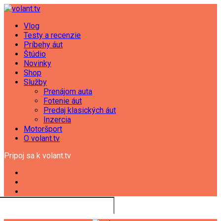
Vlog
Testy a recenzie
Príbehy áut
Štúdio
Novinky
Shop
Služby
Prenájom auta
Fotenie áut
Predaj klasických áut
Inzercia
Motoršport
O volant.tv
Pripoj sa k volant.tv