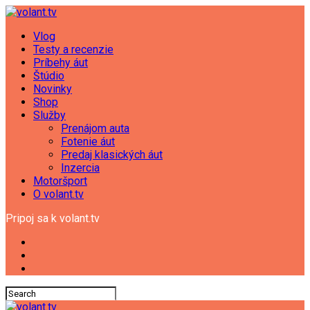
Vlog
Testy a recenzie
Príbehy áut
Štúdio
Novinky
Shop
Služby
Prenájom auta
Fotenie áut
Predaj klasických áut
Inzercia
Motoršport
O volant.tv
Pripoj sa k volant.tv