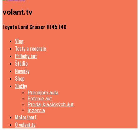
volant.tv
Toyota Land Cruiser HJ45 J40
Vlog
Testy a recenzie
Príbehy áut
Štúdio
Novinky
Shop
Služby
Prenájom auta
Fotenie áut
Predaj klasických áut
Inzercia
Motoršport
O volant.tv