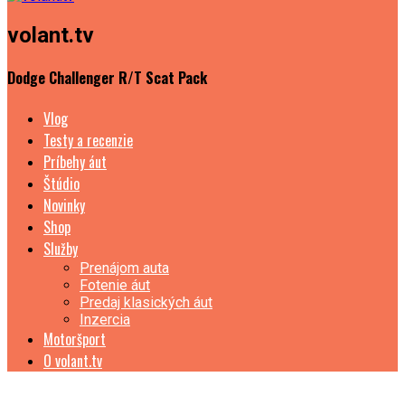
volant.tv
Dodge Challenger R/T Scat Pack
Vlog
Testy a recenzie
Príbehy áut
Štúdio
Novinky
Shop
Služby
Prenájom auta
Fotenie áut
Predaj klasických áut
Inzercia
Motoršport
O volant.tv