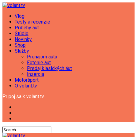
Vlog
Testy a recenzie
Príbehy áut
Štúdio
Novinky
Shop
Služby
Prenájom auta
Fotenie áut
Predaj klasických áut
Inzercia
Motoršport
O volant.tv
Pripoj sa k volant.tv